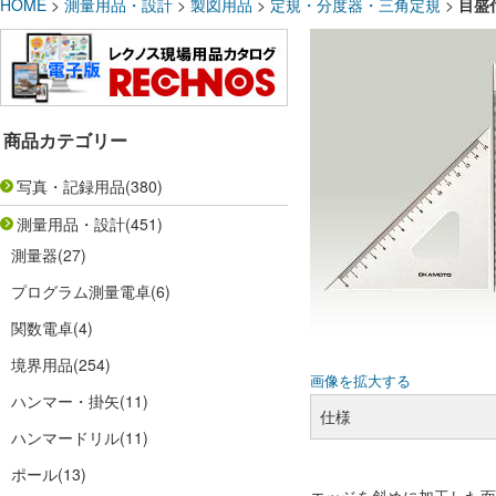
HOME
>
測量用品・設計
>
製図用品
>
定規・分度器・三角定規
>
目盛
商品カテゴリー
写真・記録用品
(380)
測量用品・設計
(451)
測量器
(27)
プログラム測量電卓
(6)
関数電卓
(4)
境界用品
(254)
画像を拡大する
ハンマー・掛矢
(11)
仕様
ハンマードリル
(11)
ポール
(13)