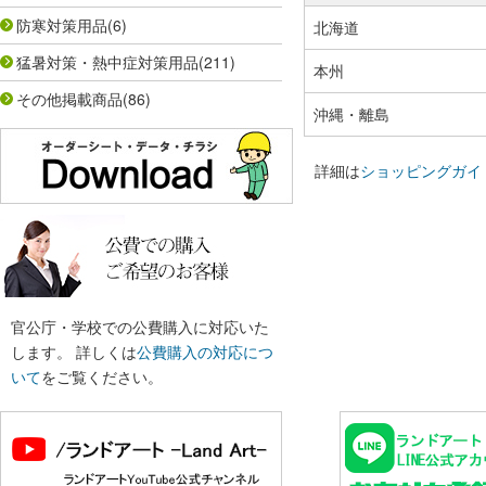
防寒対策用品
(6)
北海道
猛暑対策・熱中症対策用品
(211)
本州
その他掲載商品
(86)
沖縄・離島
詳細は
ショッピングガイ
官公庁・学校での公費購入に対応いた
します。 詳しくは
公費購入の対応につ
いて
をご覧ください。