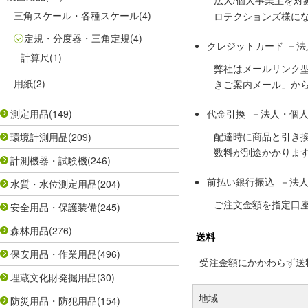
法人/個人事業主を
三角スケール・各種スケール
(4)
ロテクションズ様に
定規・分度器・三角定規
(4)
クレジットカード －
計算尺
(1)
弊社はメールリンク
用紙
(2)
きご案内メール」か
測定用品
(149)
代金引換 －法人・個
配達時に商品と引き
環境計測用品
(209)
数料が別途かかりま
計測機器・試験機
(246)
前払い銀行振込 －法
水質・水位測定用品
(204)
ご注文金額を指定口
安全用品・保護装備
(245)
森林用品
(276)
送料
保安用品・作業用品
(496)
受注金額にかかわらず送料の
埋蔵文化財発掘用品
(30)
地域
防災用品・防犯用品
(154)