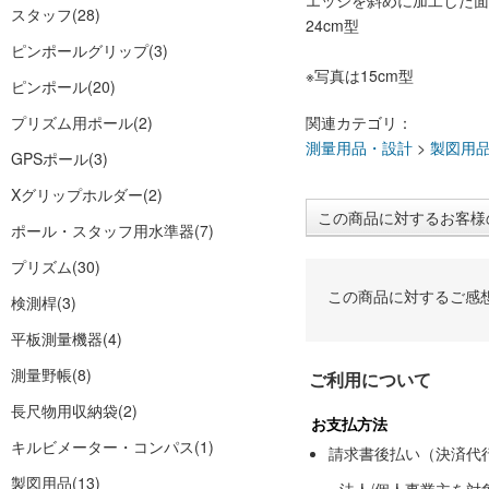
エッジを斜めに加工した面
スタッフ
(28)
24cm型
ピンポールグリップ
(3)
※写真は15cm型
ピンポール
(20)
プリズム用ポール
(2)
関連カテゴリ：
測量用品・設計
>
製図用
GPSポール
(3)
Xグリップホルダー
(2)
この商品に対するお客様
ポール・スタッフ用水準器
(7)
プリズム
(30)
この商品に対するご感
検測桿
(3)
平板測量機器
(4)
測量野帳
(8)
ご利用について
長尺物用収納袋
(2)
お支払方法
キルビメーター・コンパス
(1)
請求書後払い（決済代
製図用品
(13)