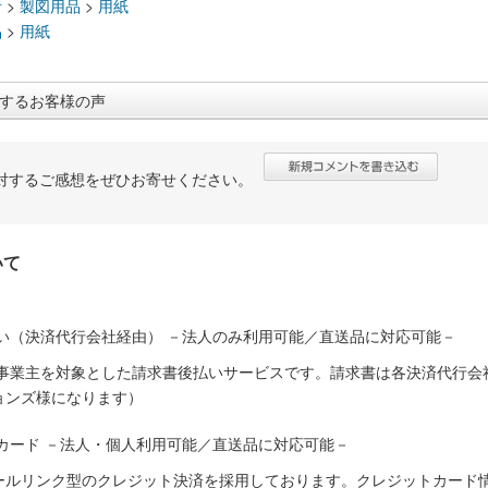
計
>
製図用品
>
用紙
品
>
用紙
するお客様の声
対するご感想をぜひお寄せください。
いて
い（決済代行会社経由） －法人のみ利用可能／直送品に対応可能－
人事業主を対象とした請求書後払いサービスです。請求書は各決済代行会
ョンズ様になります）
カード －法人・個人利用可能／直送品に対応可能－
ールリンク型のクレジット決済を採用しております。クレジットカード