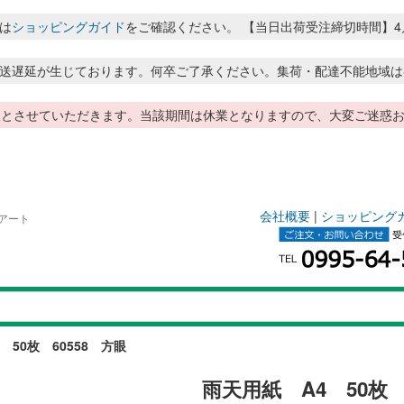
は
ショッピングガイド
をご確認ください。 【当日出荷受注締切時間】4月～8月
送遅延が生じております。何卒ご了承ください。集荷・配達不能地域は
季休暇とさせていただきます。当該期間は休業となりますので、大変ご迷
会社概要
|
ショッピング
ドアート
 50枚 60558 方眼
雨天用紙 A4 50枚 