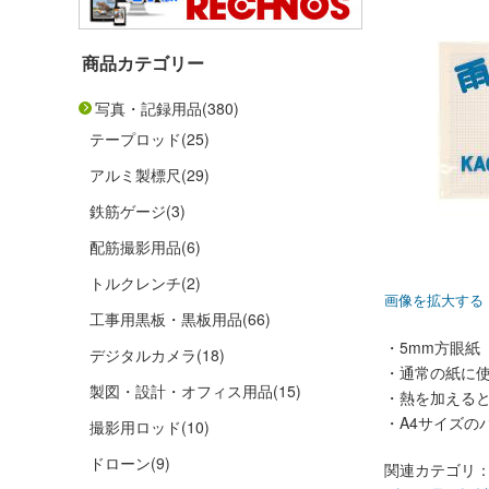
商品カテゴリー
写真・記録用品
(380)
テープロッド
(25)
アルミ製標尺
(29)
鉄筋ゲージ
(3)
配筋撮影用品
(6)
トルクレンチ
(2)
画像を拡大する
工事用黒板・黒板用品
(66)
・5mm方眼紙
デジタルカメラ
(18)
・通常の紙に
製図・設計・オフィス用品
(15)
・熱を加える
・A4サイズの
撮影用ロッド
(10)
ドローン
(9)
関連カテゴリ