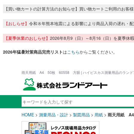
【買い物カートの計算方法のお知らせ】買い物カートご利用のお客様
【おしらせ】
令和８年熊本地震による影響により商品入荷の遅れ・配
【夏季休業のおしらせ】
2026年8月9（日）～8月16（日）を夏
2026年猛暑対策商品完売リスト
は
こちら
からご覧ください。
雨天用紙 A4 50枚 60558 方眼 | ハイビスカス測量用品のラン
HOME
>
測量用品・設計
>
製図用品
>
用紙
>
雨天用紙 A4