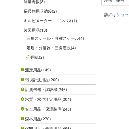
測量野帳
(8)
長尺物用収納袋
(2)
詳細は
ショッ
キルビメーター・コンパス
(1)
製図用品
(13)
三角スケール・各種スケール
(4)
定規・分度器・三角定規
(4)
用紙
(2)
測定用品
(149)
環境計測用品
(209)
計測機器・試験機
(246)
水質・水位測定用品
(204)
安全用品・保護装備
(245)
森林用品
(276)
保安用品・作業用品
(496)