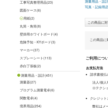
測量用品・設
工事写真整理用品
(23)
写真・記録用
図面ケース
(6)
用紙
(2)
この商品に対
丸筒・角筒
(8)
壁掛用ホワイトボード
(4)
この商品に
危険予知・KYボード
(3)
マーカー
(37)
ご利用につ
スプレーシート
(113)
赤白丁張板
(2)
お支払方法
請求書後払
測量用品・設計
(451)
測量器
(27)
法人/個
ロテクシ
プログラム測量電卓
(6)
関数電卓
(4)
クレジット
境界用品
(254)
弊社はメ