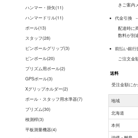
きご案内
ハンマー・掛矢
(11)
ハンマードリル
(11)
代金引換 
ポール
(13)
配達時に
数料が別
スタッフ
(28)
ピンポールグリップ
(3)
前払い銀行
ピンポール
(20)
ご注文金
プリズム用ポール
(2)
送料
GPSポール
(3)
受注金額にかか
Xグリップホルダー
(2)
ポール・スタッフ用水準器
(7)
地域
プリズム
(30)
北海道
検測桿
(3)
本州
平板測量機器
(4)
沖縄・離島