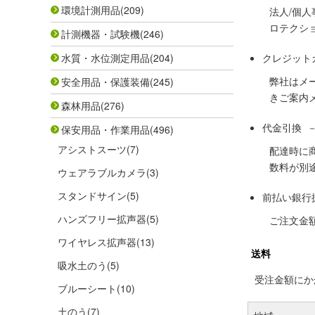
環境計測用品
(209)
法人/個
ロテクシ
計測機器・試験機
(246)
水質・水位測定用品
(204)
クレジット
弊社はメ
安全用品・保護装備
(245)
きご案内
森林用品
(276)
代金引換 
保安用品・作業用品
(496)
アシストスーツ
(7)
配達時に
数料が別
ウェアラブルカメラ
(3)
スタンドサイン
(5)
前払い銀行
ハンズフリー拡声器
(5)
ご注文金
ワイヤレス拡声器
(13)
送料
吸水土のう
(5)
受注金額にかか
ブルーシート
(10)
土のう
(7)