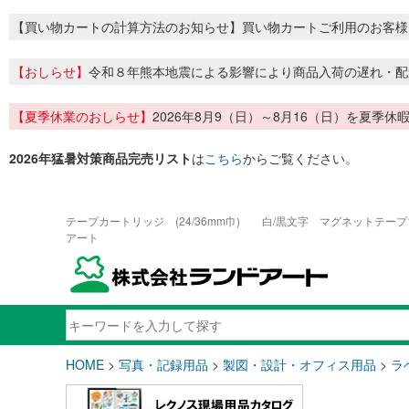
【買い物カートの計算方法のお知らせ】買い物カートご利用のお客様
【おしらせ】
令和８年熊本地震による影響により商品入荷の遅れ・配
【夏季休業のおしらせ】
2026年8月9（日）～8月16（日）を夏
2026年猛暑対策商品完売リスト
は
こちら
からご覧ください。
テープカートリッジ (24/36mm巾) 白/黒文字 マグネットテープ1
アート
HOME
>
写真・記録用品
>
製図・設計・オフィス用品
>
ラ