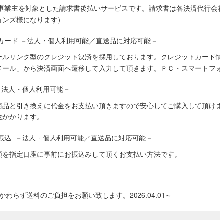
人事業主を対象とした請求書後払いサービスです。請求書は各決済代行会
ョンズ様になります）
カード －法人・個人利用可能／直送品に対応可能－
ールリンク型のクレジット決済を採用しております。クレジットカード
メール」から決済画面へ遷移して入力して頂きます。ＰＣ・スマートフ
－法人・個人利用可能－
商品と引き換えに代金をお支払い頂きますので安心してご購入して頂けま
途かかります。
振込 －法人・個人利用可能／直送品に対応可能－
額を指定口座に事前にお振込みして頂くお支払い方法です。
わらず送料のご負担をお願い致します。2026.04.01～