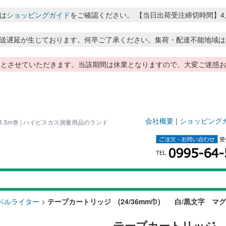
は
ショッピングガイド
をご確認ください。 【当日出荷受注締切時間】4月～8月
送遅延が生じております。何卒ご了承ください。集荷・配達不能地域は
季休暇とさせていただきます。当該期間は休業となりますので、大変ご迷
会社概要
|
ショッピング
.5m巻 | ハイビスカス測量用品のランド
ベルライター
>
テープカートリッジ (24/36mm巾) 白/黒文字 マグ
テープカートリッジ (