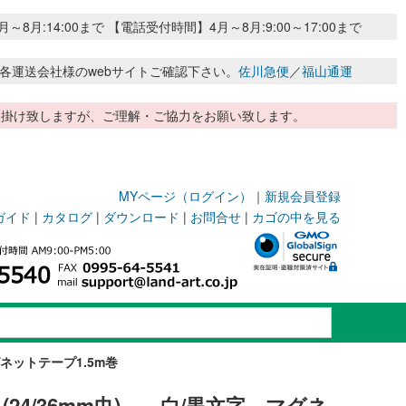
:14:00まで 【電話受付時間】4月～8月:9:00～17:00まで
各運送会社様のwebサイトご確認下さい。
佐川急便
／
福山通運
惑お掛け致しますが、ご理解・ご協力をお願い致します。
MYページ（ログイン）
｜
新規会員登録
ガイド
|
カタログ
|
ダウンロード
|
お問合せ
|
カゴの中を見る
ネットテープ1.5m巻
24/36mm巾) 白/黒文字 マグネ