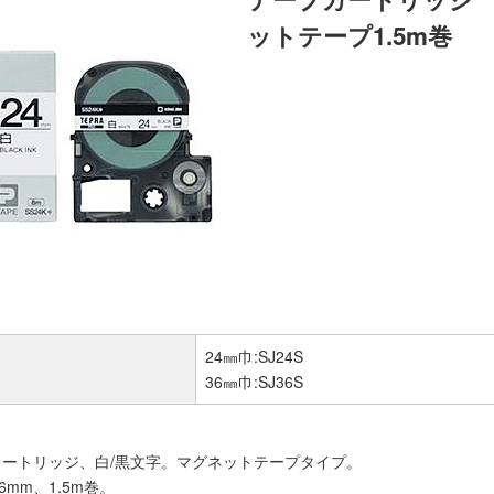
ットテープ1.5m巻
24㎜巾:SJ24S
36㎜巾:SJ36S
ートリッジ、白/黒文字。マグネットテープタイプ。
6mm、1.5m巻。