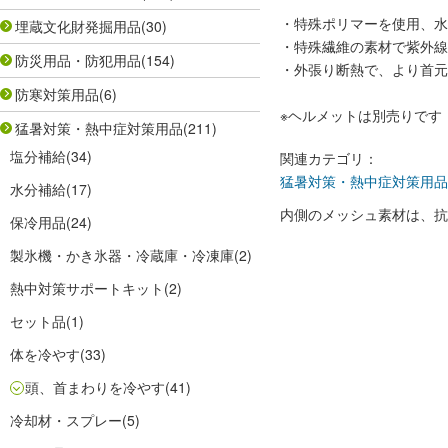
・特殊ポリマーを使用、水
埋蔵文化財発掘用品
(30)
・特殊繊維の素材で紫外線
防災用品・防犯用品
(154)
・外張り断熱で、より首元
防寒対策用品
(6)
※ヘルメットは別売りです
猛暑対策・熱中症対策用品
(211)
塩分補給
(34)
関連カテゴリ：
猛暑対策・熱中症対策用品
水分補給
(17)
内側のメッシュ素材は、抗
保冷用品
(24)
製氷機・かき氷器・冷蔵庫・冷凍庫
(2)
熱中対策サポートキット
(2)
セット品
(1)
体を冷やす
(33)
頭、首まわりを冷やす
(41)
冷却材・スプレー
(5)