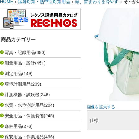
HOME
>
猛暑対策・熱中症対策用品
>
頭、首まわりを冷やす
>
そ～かい
商品カテゴリー
写真・記録用品
(380)
測量用品・設計
(451)
測定用品
(149)
環境計測用品
(209)
計測機器・試験機
(246)
水質・水位測定用品
(204)
画像を拡大する
安全用品・保護装備
(245)
仕様
森林用品
(276)
保安用品・作業用品
(496)