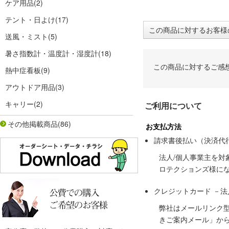
ケア用品
(2)
テント・日よけ
(17)
この商品に対するお客様
送風・ミスト
(5)
暑さ指数計・温度計・湿度計
(18)
この商品に対するご感
熱中症看板
(9)
アウトドア用品
(3)
キャリー
(2)
ご利用について
その他掲載商品
(86)
お支払方法
請求書後払い（決済代
法人/個人事業主を
ロテクションズ様に
クレジットカード －
弊社はメールリンク
きご案内メール」か