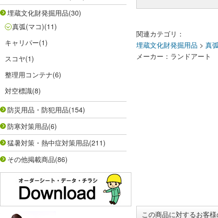
埋蔵文化財発掘用品
(30)
真弧(マコ)
(11)
関連カテゴリ：
キャリパー
(1)
埋蔵文化財発掘用品
>
真弧
メーカー：ランドアート
スコヤ
(1)
整理用コンテナ
(6)
対空標識
(8)
防災用品・防犯用品
(154)
防寒対策用品
(6)
猛暑対策・熱中症対策用品
(211)
その他掲載商品
(86)
この商品に対するお客様