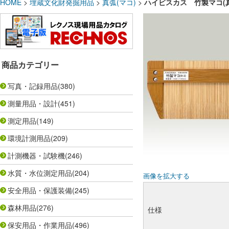
HOME
>
埋蔵文化財発掘用品
>
真弧(マコ)
>
ハイビスカス 竹製マコ(真
商品カテゴリー
写真・記録用品
(380)
測量用品・設計
(451)
測定用品
(149)
環境計測用品
(209)
計測機器・試験機
(246)
水質・水位測定用品
(204)
画像を拡大する
安全用品・保護装備
(245)
森林用品
(276)
仕様
保安用品・作業用品
(496)