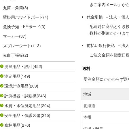
きご案内メール」か
丸筒・角筒
(8)
代金引換 －法人・個
壁掛用ホワイトボード
(4)
配達時に商品と引き
危険予知・KYボード
(3)
数料が別途かかりま
マーカー
(37)
前払い銀行振込 －法
スプレーシート
(113)
ご注文金額を指定口
赤白丁張板
(2)
測量用品・設計
(452)
送料
測定用品
(149)
受注金額にかかわらず送料の
環境計測用品
(209)
地域
計測機器・試験機
(246)
水質・水位測定用品
(204)
北海道
安全用品・保護装備
(245)
本州
森林用品
(276)
沖縄・離島