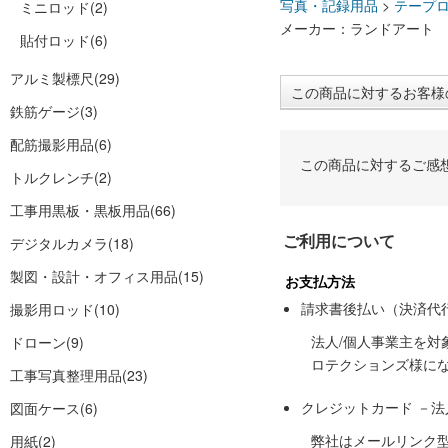
写真・記録用品
>
テープ
ミニロッド
(2)
メーカー：ランドアート
貼付ロッド
(6)
アルミ製標尺
(29)
この商品に対するお客様
鉄筋ゲージ
(3)
配筋撮影用品
(6)
この商品に対するご感
トルクレンチ
(2)
工事用黒板・黒板用品
(66)
ご利用について
デジタルカメラ
(18)
製図・設計・オフィス用品
(15)
お支払方法
請求書後払い（決済代
撮影用ロッド
(10)
法人/個人事業主を
ドローン
(9)
ロテクションズ様に
工事写真整理用品
(23)
クレジットカード －
図面ケース
(6)
弊社はメールリンク
用紙
(2)