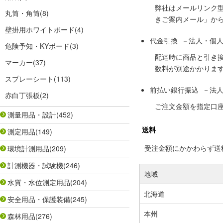
弊社はメールリンク
丸筒・角筒
(8)
きご案内メール」か
壁掛用ホワイトボード
(4)
代金引換 －法人・個
危険予知・KYボード
(3)
配達時に商品と引き
マーカー
(37)
数料が別途かかりま
スプレーシート
(113)
前払い銀行振込 －法
赤白丁張板
(2)
ご注文金額を指定口
測量用品・設計
(452)
送料
測定用品
(149)
受注金額にかかわらず送料の
環境計測用品
(209)
計測機器・試験機
(246)
地域
水質・水位測定用品
(204)
北海道
安全用品・保護装備
(245)
本州
森林用品
(276)