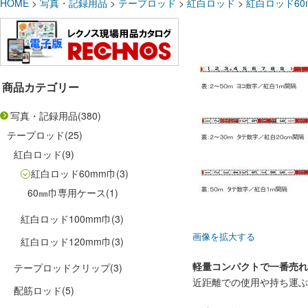
HOME
>
写真・記録用品
>
テープロッド
>
紅白ロッド
>
紅白ロッド60
商品カテゴリー
写真・記録用品
(380)
テープロッド
(25)
紅白ロッド
(9)
紅白ロッド60mm巾
(3)
60㎜巾専用ケース
(1)
紅白ロッド100mm巾
(3)
画像を拡大する
紅白ロッド120mm巾
(3)
軽量コンパクトで一番売れ
テープロッドクリップ
(3)
近距離での使用や持ち運ぶ
配筋ロッド
(5)