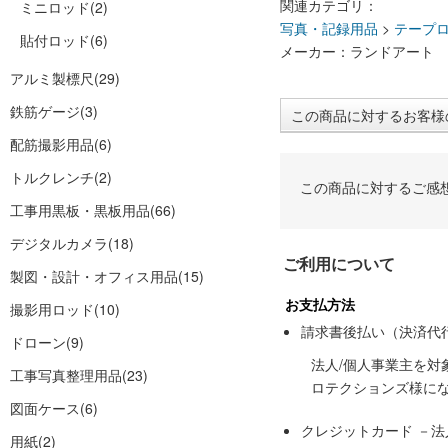
関連カテゴリ：
ミニロッド
(2)
写真・記録用品
>
テープ
貼付ロッド
(6)
メーカー：ランドアート
アルミ製標尺
(29)
鉄筋ゲージ
(3)
この商品に対するお客様
配筋撮影用品
(6)
トルクレンチ
(2)
この商品に対するご感
工事用黒板・黒板用品
(66)
デジタルカメラ
(18)
ご利用について
製図・設計・オフィス用品
(15)
お支払方法
撮影用ロッド
(10)
請求書後払い（決済代
ドローン
(9)
法人/個人事業主を
工事写真整理用品
(23)
ロテクションズ様に
図面ケース
(6)
クレジットカード －
用紙
(2)