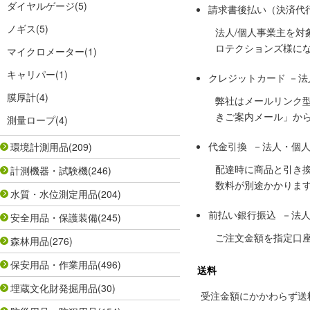
ダイヤルゲージ
(5)
請求書後払い（決済代
ノギス
(5)
法人/個人事業主を
ロテクションズ様に
マイクロメーター
(1)
キャリパー
(1)
クレジットカード －
膜厚計
(4)
弊社はメールリンク
きご案内メール」か
測量ロープ
(4)
代金引換 －法人・個
環境計測用品
(209)
配達時に商品と引き
計測機器・試験機
(246)
数料が別途かかりま
水質・水位測定用品
(204)
前払い銀行振込 －法
安全用品・保護装備
(245)
ご注文金額を指定口
森林用品
(276)
保安用品・作業用品
(496)
送料
埋蔵文化財発掘用品
(30)
受注金額にかかわらず送料の