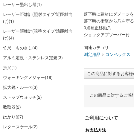
レーザー墨出し器
(1)
落下時に建材にダメージを
レーザー距離計(照射タイプ/近距離向
落下時の衝撃から爪を守る
け)
(1)
0点補正移動爪
レーザー距離計(視準タイプ/遠距離向
ショックアブソーバー付
け)
(4)
関連カテゴリ：
竹尺 ものさし
(4)
測定用品
>
コンベックス
アルミ定規・ステンレス定規
(3)
折尺
(1)
この商品に対するお客様
ウォーキングメジャー
(18)
拡大鏡・ルーペ
(3)
この商品に対するご感
ストップウォッチ
(2)
数取器
(2)
はかり
(27)
ご利用について
レタースケール
(2)
お支払方法