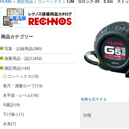
HOME
>
測定用品
>
コンベックス
>
TJM Gロック-25 5.5m ストッ
商品カテゴリー
写真・記録用品
(380)
測量用品・設計
(452)
測定用品
(149)
コンベックス
(15)
巻尺・測量ロープ
(13)
水平器・レベル
(16)
画像を拡大する
勾配計
(9)
下げ振り
(1)
仕様
水糸
(7)