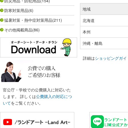
防災用品・防犯用品
(154)
地域
防寒対策用品
(6)
猛暑対策・熱中症対策用品
(211)
北海道
その他掲載商品
(86)
本州
沖縄・離島
詳細は
ショッピングガイ
官公庁・学校での公費購入に対応いた
します。 詳しくは
公費購入の対応につ
いて
をご覧ください。