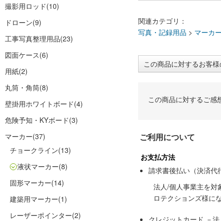
撮影用ロッド
(10)
関連カテゴリ：
ドローン
(9)
写真・記録用品
>
マーカ
工事写真整理用品
(23)
図面ケース
(6)
この商品に対するお客様
用紙
(2)
丸筒・角筒
(8)
この商品に対するご感
壁掛用ホワイトボード
(4)
危険予知・KYボード
(3)
マーカー
(37)
ご利用について
チョークライン
(13)
お支払方法
液状マーカー
(8)
請求書後払い（決済代
固形マーカー
(14)
法人/個人事業主を
ロテクションズ様に
建築用マーカー
(1)
レーザーポインター
(2)
クレジットカード －