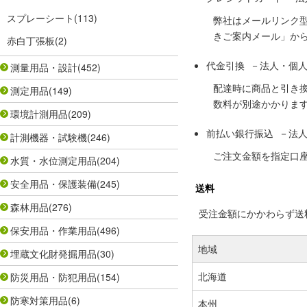
スプレーシート
(113)
弊社はメールリンク
きご案内メール」か
赤白丁張板
(2)
代金引換 －法人・個
測量用品・設計
(452)
配達時に商品と引き
測定用品
(149)
数料が別途かかりま
環境計測用品
(209)
前払い銀行振込 －法
計測機器・試験機
(246)
ご注文金額を指定口
水質・水位測定用品
(204)
安全用品・保護装備
(245)
送料
森林用品
(276)
受注金額にかかわらず送料の
保安用品・作業用品
(496)
地域
埋蔵文化財発掘用品
(30)
北海道
防災用品・防犯用品
(154)
防寒対策用品
(6)
本州