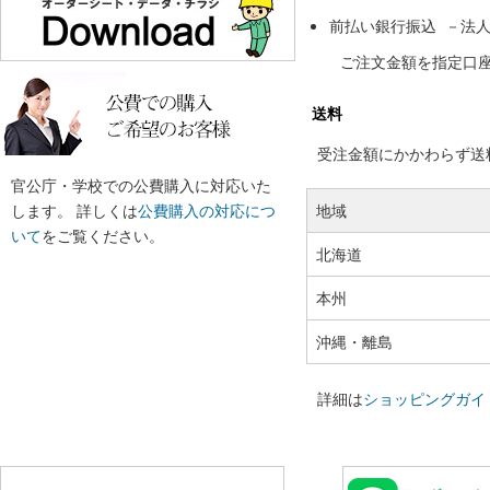
前払い銀行振込 －法
ご注文金額を指定口
送料
受注金額にかかわらず送料の
官公庁・学校での公費購入に対応いた
します。 詳しくは
公費購入の対応につ
地域
いて
をご覧ください。
北海道
本州
沖縄・離島
詳細は
ショッピングガイ