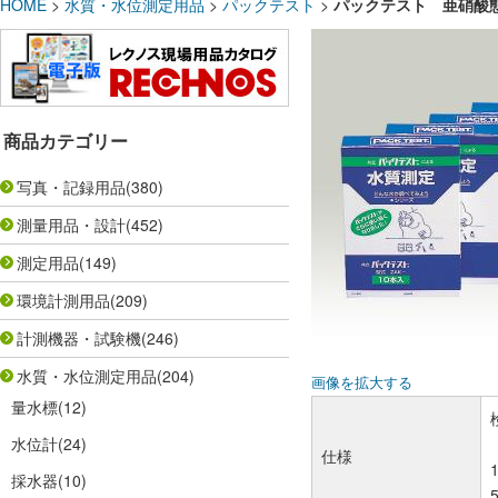
HOME
>
水質・水位測定用品
>
パックテスト
>
パックテスト 亜硝
商品カテゴリー
写真・記録用品
(380)
測量用品・設計
(452)
測定用品
(149)
環境計測用品
(209)
計測機器・試験機
(246)
水質・水位測定用品
(204)
画像を拡大する
量水標
(12)
水位計
(24)
仕様
採水器
(10)