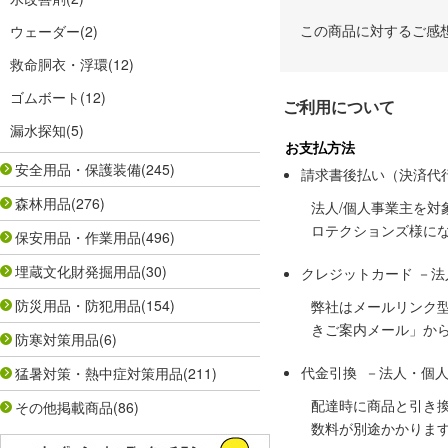
この商品に対するご感
ウェーダー
(2)
救命胴衣・浮環
(12)
ゴムボート
(12)
ご利用について
漏水探知
(5)
お支払方法
安全用品・保護装備
(245)
請求書後払い（決済代
森林用品
(276)
法人/個人事業主を
ロテクションズ様に
保安用品・作業用品
(496)
埋蔵文化財発掘用品
(30)
クレジットカード －
防災用品・防犯用品
(154)
弊社はメールリンク
きご案内メール」か
防寒対策用品
(6)
代金引換 －法人・個
猛暑対策・熱中症対策用品
(211)
配達時に商品と引き
その他掲載商品
(86)
数料が別途かかりま