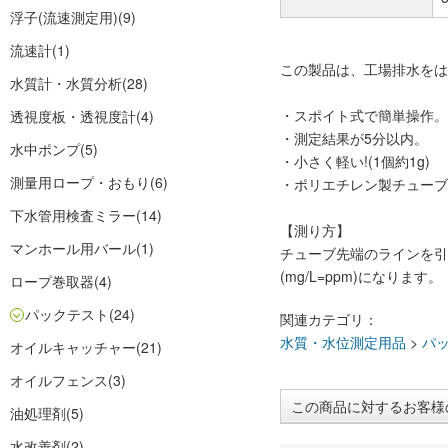
浮子(流速測定用)
(9)
流速計
(1)
この製品は、工場排水をは
水質計・水質分析
(28)
・スポイト式で簡単操作。
透視度板・透視度計
(4)
・測定結果が5分以内。
水中ポンプ
(5)
・小さく軽い!(1個約1g)
測量用ロープ・おもり
(6)
・ポリエチレン製チューブ
下水管用検査ミラー
(14)
【測り方】
マンホール用バール
(1)
チューブ先端のラインを引
(mg/L=ppm)になります。
ロープ巻取器
(4)
パックテスト
(24)
関連カテゴリ：
水質・水位測定用品
>
パ
オイルキャッチャー
(21)
オイルフェンス
(3)
この商品に対するお客様
油処理剤
(5)
水改善剤
(2)