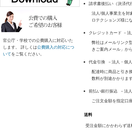
請求書後払い（決済代
法人/個人事業主を
ロテクションズ様に
クレジットカード －
官公庁・学校での公費購入に対応いた
弊社はメールリンク
します。 詳しくは
公費購入の対応につ
きご案内メール」か
いて
をご覧ください。
代金引換 －法人・個
配達時に商品と引き
数料が別途かかりま
前払い銀行振込 －法
ご注文金額を指定口
送料
受注金額にかかわらず送料の