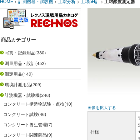
HOME
>
計測機器・試験機
>
土壌分析
>
土壌pH計
>
土壌酸度測定器 
商品カテゴリー
写真・記録用品
(380)
測量用品・設計
(452)
測定用品
(149)
環境計測用品
(209)
計測機器・試験機
(246)
コンクリート構造物試験・点検
(10)
画像を拡大する
コンクリート試験
(46)
コンクリート養生管理
(7)
仕様
コンクリート関連商品
(9)