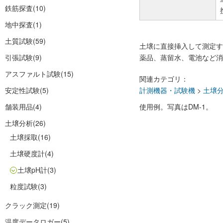
鉄筋探査
(10)
地中探査
(1)
土質試験
(59)
土壌に直接挿入して測定す
引張試験
(9)
薬品、蒸留水、電池など消
アスファルト試験
(15)
関連カテゴリ：
安定性試験
(5)
計測機器・試験機
>
土壌
舗装用品
(4)
使用例。写真はDM-1。
土壌分析
(26)
土壌採取
(16)
土壌硬度計
(4)
土壌pH計
(3)
粒度試験
(3)
クラック測定
(19)
温度データロガー
(5)