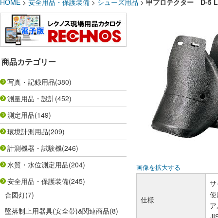
HOME
>
安全用品・保護装備
>
シューズ用品
>
甲プロテクター D-5 L
商品カテゴリー
写真・記録用品
(380)
測量用品・設計
(452)
測定用品
(149)
環境計測用品
(209)
計測機器・試験機
(246)
水質・水位測定用品
(204)
画像を拡大する
安全用品・保護装備
(245)
サ
使
合図灯
(7)
仕様
ア
墜落制止用器具(安全帯)&関連商品
(8)
JI