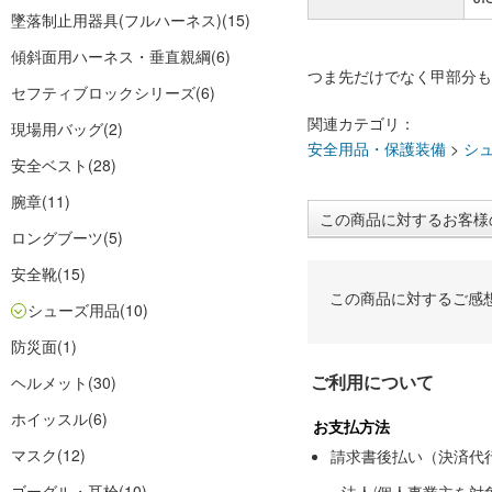
墜落制止用器具(フルハーネス)
(15)
傾斜面用ハーネス・垂直親綱
(6)
つま先だけでなく甲部分も
セフティブロックシリーズ
(6)
関連カテゴリ：
現場用バッグ
(2)
安全用品・保護装備
>
シ
安全ベスト
(28)
腕章
(11)
この商品に対するお客様
ロングブーツ
(5)
安全靴
(15)
この商品に対するご感
シューズ用品
(10)
防災面
(1)
ご利用について
ヘルメット
(30)
ホイッスル
(6)
お支払方法
マスク
(12)
請求書後払い（決済代
ゴーグル・耳栓
(10)