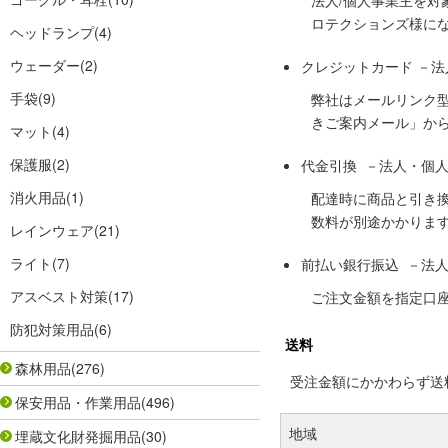
法人/個人事業主を
ロテクションズ様に
ヘッドランプ
(4)
ウェーダー
(2)
クレジットカード －
手袋
(9)
弊社はメールリンク
きご案内メール」か
マット
(4)
保護服
(2)
代金引換 －法人・個
消火用品
(1)
配達時に商品と引き
数料が別途かかりま
レインウェア
(21)
ライト
(7)
前払い銀行振込 －法
アスベスト対策
(17)
ご注文金額を指定口
防犯対策用品
(6)
送料
森林用品
(276)
受注金額にかかわらず送料の
保安用品・作業用品
(496)
地域
埋蔵文化財発掘用品
(30)