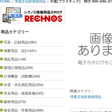
HOME
>
埋蔵文化財発掘用品
>
手箕(プラスチック) 特大 500×540×21
商品カテゴリー
写真・記録用品
(380)
測量用品・設計
(451)
測定用品
(149)
環境計測用品
(209)
計測機器・試験機
(246)
水質・水位測定用品
(204)
関連カテゴリ：
安全用品・保護装備
(245)
埋蔵文化財発掘用品
森林用品
(276)
保安用品・作業用品
(496)