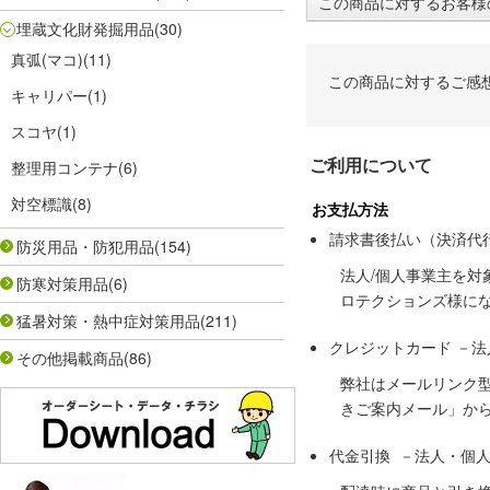
この商品に対するお客様
埋蔵文化財発掘用品
(30)
真弧(マコ)
(11)
この商品に対するご感
キャリパー
(1)
スコヤ
(1)
ご利用について
整理用コンテナ
(6)
対空標識
(8)
お支払方法
請求書後払い（決済代
防災用品・防犯用品
(154)
法人/個人事業主を
防寒対策用品
(6)
ロテクションズ様に
猛暑対策・熱中症対策用品
(211)
クレジットカード －
その他掲載商品
(86)
弊社はメールリンク
きご案内メール」か
代金引換 －法人・個