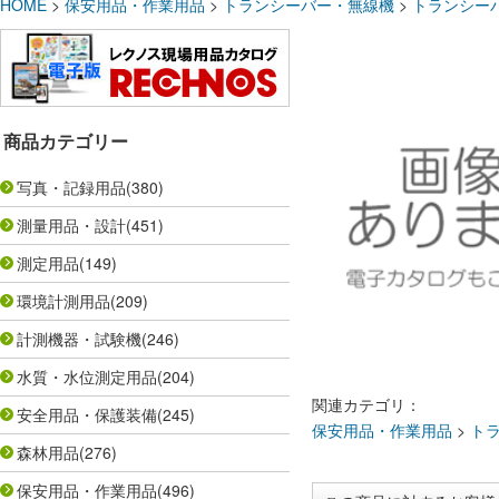
HOME
>
保安用品・作業用品
>
トランシーバー・無線機
>
トランシー
商品カテゴリー
写真・記録用品
(380)
測量用品・設計
(451)
測定用品
(149)
環境計測用品
(209)
計測機器・試験機
(246)
水質・水位測定用品
(204)
関連カテゴリ：
安全用品・保護装備
(245)
保安用品・作業用品
>
ト
森林用品
(276)
保安用品・作業用品
(496)