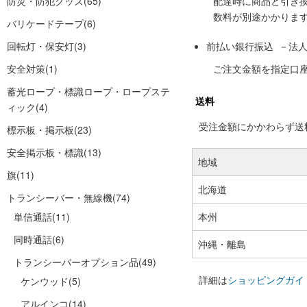
防災・防犯グッズ
(65)
配達時に商品と引き
数料が別途かかりま
バリケードテープ
(6)
回転灯・保安灯
(3)
前払い銀行振込 －法
安全対策
(1)
ご注文金額を指定口
蓄光ロープ・標識ロープ・ロープステ
送料
ィック
(4)
受注金額にかかわらず送料の
標示板・掲示板
(23)
安全掲示板・標識
(13)
地域
旗
(11)
北海道
トランシーバー・無線機
(74)
単信通話
(11)
本州
同時通話
(6)
沖縄・離島
トランシーバーオプション品
(49)
詳細は
ショッピングガイ
ケンウッド
(5)
アルインコ
(14)