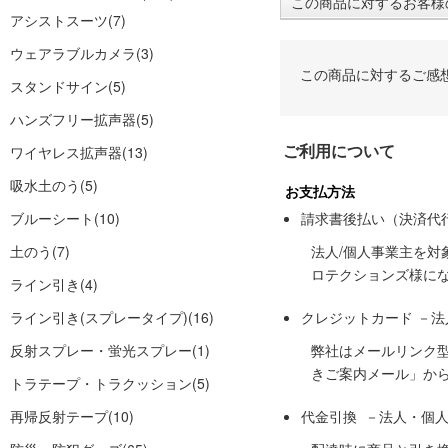
この商品に対するお客様
アシストスーツ
(7)
ウェアラブルカメラ
(3)
この商品に対するご感
スタンドサイン
(5)
ハンズフリー拡声器
(5)
ご利用について
ワイヤレス拡声器
(13)
吸水土のう
(5)
お支払方法
ブルーシート
(10)
請求書後払い（決済代
土のう
(7)
法人/個人事業主を
ロテクションズ様に
ライン引き
(4)
ライン引き(スプレータイプ)
(16)
クレジットカード －
反射スプレー・蛍光スプレー
(1)
弊社はメールリンク
きご案内メール」か
トラテープ・トラクッション
(5)
再帰反射テープ
(10)
代金引換 －法人・個