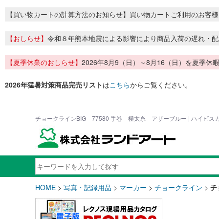
【買い物カートの計算方法のお知らせ】買い物カートご利用のお客様
【おしらせ】
令和８年熊本地震による影響により商品入荷の遅れ・配
【夏季休業のおしらせ】
2026年8月9（日）～8月16（日）を夏
2026年猛暑対策商品完売リスト
は
こちら
からご覧ください。
チョークラインBIG 77580 手巻 極太糸 アザーブルー | ハイ
HOME
>
写真・記録用品
>
マーカー
>
チョークライン
>
チ