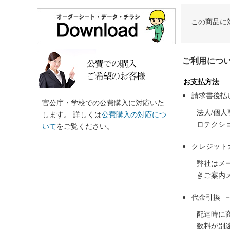
この商品に
ご利用につ
お支払方法
請求書後払
官公庁・学校での公費購入に対応いた
法人/個
します。 詳しくは
公費購入の対応につ
ロテクシ
いて
をご覧ください。
クレジット
弊社はメ
きご案内
代金引換 
配達時に
数料が別