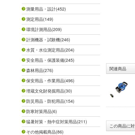
測量用品・設計
(452)
測定用品
(149)
環境計測用品
(209)
計測機器・試験機
(246)
水質・水位測定用品
(204)
安全用品・保護装備
(245)
関連商品
森林用品
(276)
保安用品・作業用品
(496)
埋蔵文化財発掘用品
(30)
防災用品・防犯用品
(154)
防寒対策用品
(6)
猛暑対策・熱中症対策用品
(211)
この商品に対
その他掲載商品
(86)