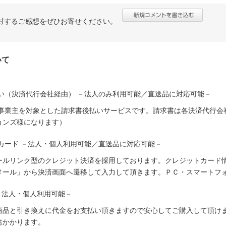
対するご感想をぜひお寄せください。
いて
い（決済代行会社経由） －法人のみ利用可能／直送品に対応可能－
人事業主を対象とした請求書後払いサービスです。請求書は各決済代行会
ョンズ様になります）
カード －法人・個人利用可能／直送品に対応可能－
ールリンク型のクレジット決済を採用しております。クレジットカード
メール」から決済画面へ遷移して入力して頂きます。ＰＣ・スマートフ
－法人・個人利用可能－
商品と引き換えに代金をお支払い頂きますので安心してご購入して頂けま
途かかります。