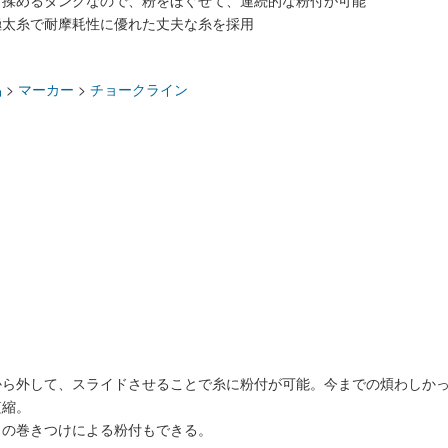
て揉めるタンクなので、粉をほぐせて、連続的な粉付が可能
極太糸で耐摩耗性に優れた丈夫な糸を採用
：
品
>
マーカー
>
チョークライン
から外して、スライドさせることで糸に粉付が可能。今までの煩わしか
短縮。
りの巻きつけによる粉付もできる。