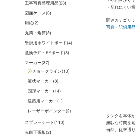
・やわらかく
工事写真整理用品
(23)
・切れにくい
図面ケース
(6)
関連カテゴリ
用紙
(2)
写真・記録用
丸筒・角筒
(8)
壁掛用ホワイトボード
(4)
危険予知・KYボード
(3)
マーカー
(37)
チョークライン
(13)
液状マーカー
(8)
固形マーカー
(14)
建築用マーカー
(1)
レーザーポインター
(2)
タンクを本体
スプレーシート
(113)
無駄な時間を
当然、従来通
赤白丁張板
(2)