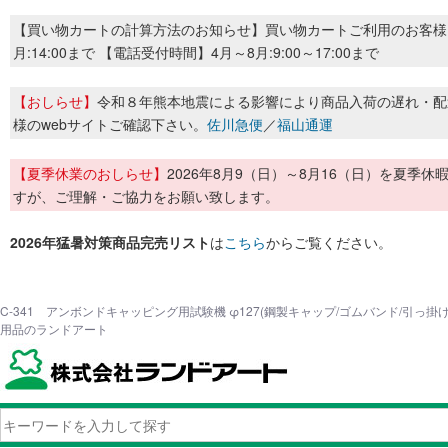
【買い物カートの計算方法のお知らせ】買い物カートご利用のお客様
月:14:00まで 【電話受付時間】4月～8月:9:00～17:00まで
【おしらせ】
令和８年熊本地震による影響により商品入荷の遅れ・配
様のwebサイトご確認下さい。
佐川急便
／
福山通運
【夏季休業のおしらせ】
2026年8月9（日）～8月16（日）を夏
すが、ご理解・ご協力をお願い致します。
2026年猛暑対策商品完売リスト
は
こちら
からご覧ください。
C-341 アンボンドキャッピング用試験機 φ127(鋼製キャップ/ゴムバンド/引っ掛け
用品のランドアート