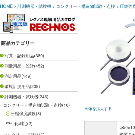
HOME
>
計測機器・試験機
>
コンクリート構造物試験・点検
>
圧縮強
商品カテゴリー
写真・記録用品
(380)
測量用品・設計
(452)
測定用品
(149)
環境計測用品
(209)
計測機器・試験機
(246)
コンクリート構造物試験・点検
(10)
画像を拡大する
圧縮強度試験
(8)
中性化測定
(2)
φ50×1
鋼製キャ
コンクリート試験
(46)