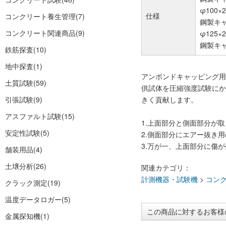
φ100×
仕様
コンクリート養生管理
(7)
鋼製キャ
コンクリート関連商品
(9)
φ125×
鋼製キャ
鉄筋探査
(10)
地中探査
(1)
アンボンドキャッピング用
土質試験
(59)
供試体を圧縮強度試験にか
引張試験
(9)
きく貢献します。
アスファルト試験
(15)
1.上面部分と側面部分が
安定性試験
(5)
2.側面部分にエアー抜き
3.万が一、上面部分に傷
舗装用品
(4)
土壌分析
(26)
関連カテゴリ：
計測機器・試験機
>
コン
クラック測定
(19)
温度データロガー
(5)
この商品に対するお客様
金属探知機
(1)