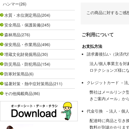
ハンマー
(26)
この商品に対するご感
水質・水位測定用品
(204)
安全用品・保護装備
(245)
ご利用について
森林用品
(276)
保安用品・作業用品
(496)
お支払方法
請求書後払い（決済代
埋蔵文化財発掘用品
(30)
法人/個人事業主を
防災用品・防犯用品
(154)
ロテクションズ様に
防寒対策用品
(6)
クレジットカード －
猛暑対策・熱中症対策用品
(211)
弊社はメールリンク
その他掲載商品
(86)
きご案内メール」か
代金引換 －法人・個
配達時に商品と引き
数料が別途かかりま