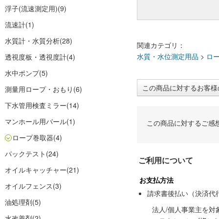
浮子(流速測定用)
(9)
流速計
(1)
水質計・水質分析
(28)
関連カテゴリ：
水質・水位測定用品
>
ロ
透視度板・透視度計
(4)
水中ポンプ
(5)
この商品に対するお客様
測量用ロープ・おもり
(6)
下水管用検査ミラー
(14)
マンホール用バール
(1)
この商品に対するご感
ロープ巻取器
(4)
パックテスト
(24)
ご利用について
オイルキャッチャー
(21)
お支払方法
オイルフェンス
(3)
請求書後払い（決済代
油処理剤
(5)
法人/個人事業主を
水改善剤
(2)