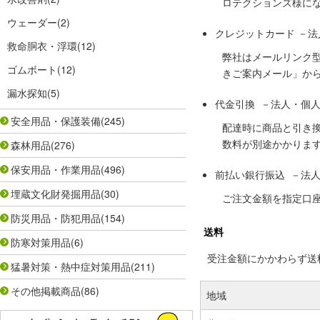
ロテクションズ様に
ウェーダー
(2)
クレジットカード －
救命胴衣・浮環
(12)
弊社はメールリンク
ゴムボート
(12)
きご案内メール」か
漏水探知
(5)
代金引換 －法人・個
安全用品・保護装備
(245)
配達時に商品と引き
数料が別途かかりま
森林用品
(276)
保安用品・作業用品
(496)
前払い銀行振込 －法
埋蔵文化財発掘用品
(30)
ご注文金額を指定口
防災用品・防犯用品
(154)
送料
防寒対策用品
(6)
受注金額にかかわらず送料の
猛暑対策・熱中症対策用品
(211)
その他掲載商品
(86)
地域