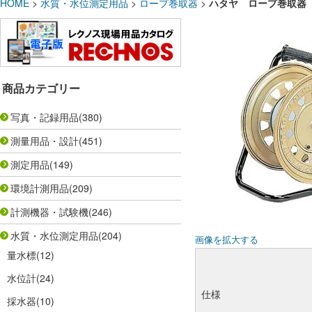
HOME
>
水質・水位測定用品
>
ロープ巻取器
>
ハタヤ ロープ巻取器 
商品カテゴリー
写真・記録用品
(380)
測量用品・設計
(451)
測定用品
(149)
環境計測用品
(209)
計測機器・試験機
(246)
水質・水位測定用品
(204)
画像を拡大する
量水標
(12)
水位計
(24)
仕様
採水器
(10)