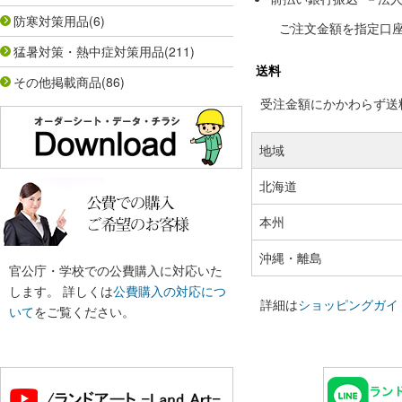
防寒対策用品
(6)
ご注文金額を指定口
猛暑対策・熱中症対策用品
(211)
送料
その他掲載商品
(86)
受注金額にかかわらず送料の
地域
北海道
本州
沖縄・離島
官公庁・学校での公費購入に対応いた
します。 詳しくは
公費購入の対応につ
詳細は
ショッピングガイ
いて
をご覧ください。