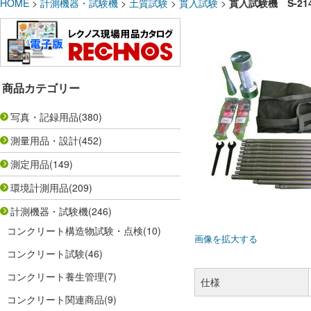
HOME
>
計測機器・試験機
>
土質試験
>
貫入試験
>
貫入試験機 S-21
商品カテゴリー
写真・記録用品
(380)
測量用品・設計
(452)
測定用品
(149)
環境計測用品
(209)
計測機器・試験機
(246)
コンクリート構造物試験・点検
(10)
画像を拡大する
コンクリート試験
(46)
コンクリート養生管理
(7)
仕様
コンクリート関連商品
(9)