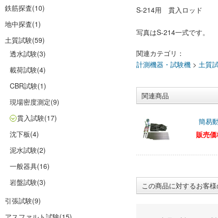
鉄筋探査
(10)
S-214用 貫入ロッド
地中探査
(1)
写真はS-214一式です。
土質試験
(59)
関連カテゴリ：
透水試験
(3)
計測機器・試験機
>
土質
載荷試験
(4)
CBR試験
(1)
関連商品
現場密度測定
(9)
貫入試験
(17)
簡易動
沈下板
(4)
販売価
泥水試験
(2)
一般器具
(16)
岩盤試験
(3)
この商品に対するお客様
引張試験
(9)
アスファルト試験
(15)