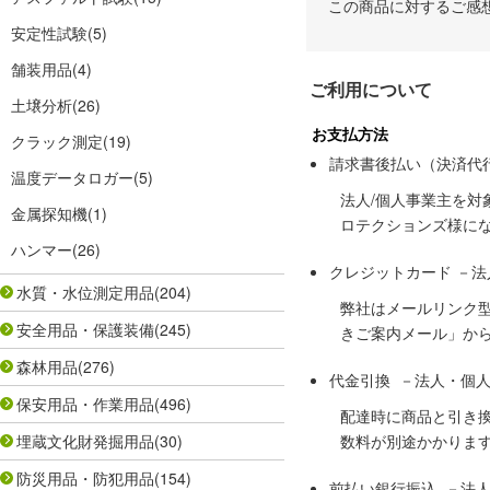
この商品に対するご感
安定性試験
(5)
舗装用品
(4)
ご利用について
土壌分析
(26)
お支払方法
クラック測定
(19)
請求書後払い（決済代
温度データロガー
(5)
法人/個人事業主を
金属探知機
(1)
ロテクションズ様に
ハンマー
(26)
クレジットカード －
水質・水位測定用品
(204)
弊社はメールリンク
安全用品・保護装備
(245)
きご案内メール」か
森林用品
(276)
代金引換 －法人・個
保安用品・作業用品
(496)
配達時に商品と引き
埋蔵文化財発掘用品
(30)
数料が別途かかりま
防災用品・防犯用品
(154)
前払い銀行振込 －法