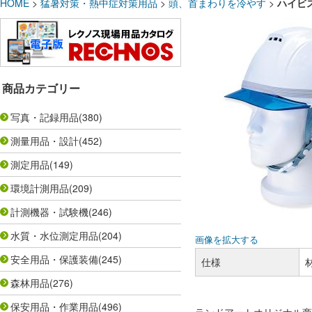
HOME
>
猛暑対策・熱中症対策用品
>
頭、首まわりを冷やす
>
ハイビ
商品カテゴリー
写真・記録用品
(380)
測量用品・設計
(452)
測定用品
(149)
環境計測用品
(209)
計測機器・試験機
(246)
水質・水位測定用品
(204)
画像を拡大する
安全用品・保護装備
(245)
仕様
森林用品
(276)
保安用品・作業用品
(496)