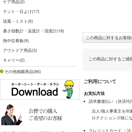
ケア用品
(2)
テント・日よけ
(17)
送風・ミスト
(5)
暑さ指数計・温度計・湿度計
(18)
この商品に対するお客様
熱中症看板
(9)
アウトドア用品
(3)
この商品に対するご感
キャリー
(2)
その他掲載商品
(86)
ご利用について
お支払方法
請求書後払い（決済代
法人/個人事業主を
ロテクションズ様に
クレジットカード －