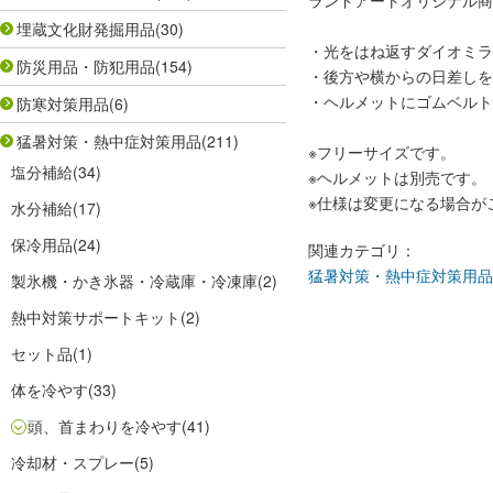
ランドアートオリジナル商
埋蔵文化財発掘用品
(30)
・光をはね返すダイオミラ
防災用品・防犯用品
(154)
・後方や横からの日差しを
・ヘルメットにゴムベルト
防寒対策用品
(6)
猛暑対策・熱中症対策用品
(211)
※フリーサイズです。
塩分補給
(34)
※ヘルメットは別売です。
※仕様は変更になる場合が
水分補給
(17)
保冷用品
(24)
関連カテゴリ：
猛暑対策・熱中症対策用品
製氷機・かき氷器・冷蔵庫・冷凍庫
(2)
熱中対策サポートキット
(2)
セット品
(1)
体を冷やす
(33)
頭、首まわりを冷やす
(41)
冷却材・スプレー
(5)