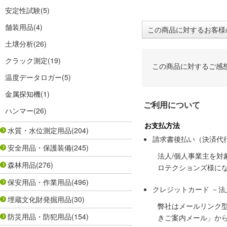
安定性試験
(5)
舗装用品
(4)
この商品に対するお客様
土壌分析
(26)
クラック測定
(19)
この商品に対するご感
温度データロガー
(5)
金属探知機
(1)
ご利用について
ハンマー
(26)
お支払方法
水質・水位測定用品
(204)
請求書後払い（決済代
安全用品・保護装備
(245)
法人/個人事業主を
森林用品
(276)
ロテクションズ様に
保安用品・作業用品
(496)
クレジットカード －
埋蔵文化財発掘用品
(30)
弊社はメールリンク
防災用品・防犯用品
(154)
きご案内メール」か