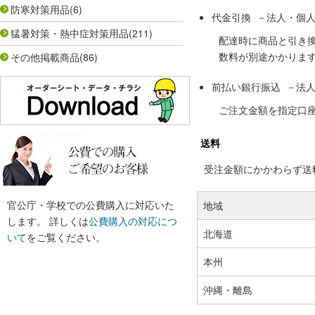
防寒対策用品
(6)
代金引換 －法人・個
猛暑対策・熱中症対策用品
(211)
配達時に商品と引き
数料が別途かかりま
その他掲載商品
(86)
前払い銀行振込 －法
ご注文金額を指定口
送料
受注金額にかかわらず送料の
官公庁・学校での公費購入に対応いた
地域
します。 詳しくは
公費購入の対応につ
北海道
いて
をご覧ください。
本州
沖縄・離島