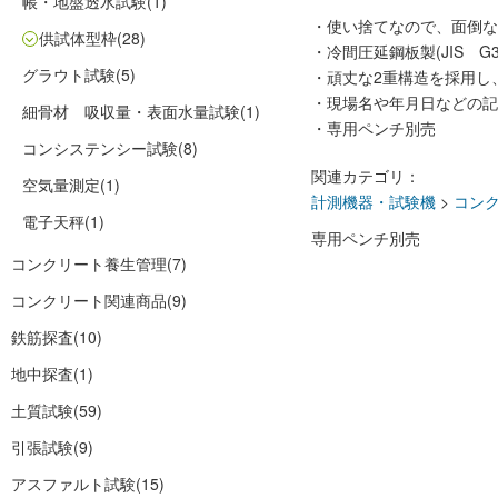
帳・地盤透水試験
(1)
・使い捨てなので、面倒な
供試体型枠
(28)
・冷間圧延鋼板製(JIS G31
グラウト試験
(5)
・頑丈な2重構造を採用し
・現場名や年月日などの記
細骨材 吸収量・表面水量試験
(1)
・専用ペンチ別売
コンシステンシー試験
(8)
関連カテゴリ：
空気量測定
(1)
計測機器・試験機
>
コン
電子天秤
(1)
専用ペンチ別売
コンクリート養生管理
(7)
コンクリート関連商品
(9)
鉄筋探査
(10)
地中探査
(1)
土質試験
(59)
引張試験
(9)
アスファルト試験
(15)