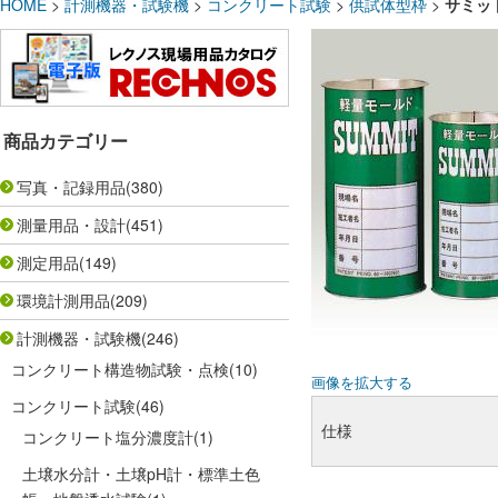
HOME
>
計測機器・試験機
>
コンクリート試験
>
供試体型枠
>
サミット
商品カテゴリー
写真・記録用品
(380)
測量用品・設計
(451)
測定用品
(149)
環境計測用品
(209)
計測機器・試験機
(246)
コンクリート構造物試験・点検
(10)
画像を拡大する
コンクリート試験
(46)
仕様
コンクリート塩分濃度計
(1)
土壌水分計・土壌pH計・標準土色