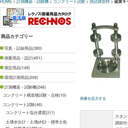
HOME
>
計測機器・試験機
>
コンクリート試験
>
供試体型枠
>
硫黄キャ
商品カテゴリー
写真・記録用品
(380)
測量用品・設計
(451)
測定用品
(149)
環境計測用品
(209)
計測機器・試験機
(246)
コンクリート構造物試験・点検
(10)
画像を拡大する
コンクリート試験
(46)
コンクリート塩分濃度計
(1)
スタン
土壌水分計・土壌pH計・標準土色
調節付