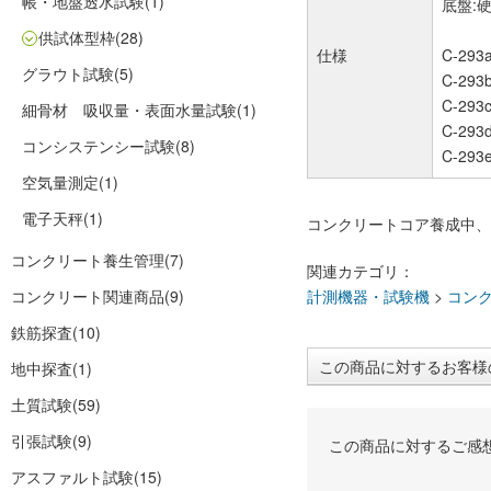
帳・地盤透水試験
(1)
底盤:
供試体型枠
(28)
仕様
C-29
グラウト試験
(5)
C-29
C-29
細骨材 吸収量・表面水量試験
(1)
C-293
コンシステンシー試験
(8)
C-293
空気量測定
(1)
電子天秤
(1)
コンクリートコア養成中、
コンクリート養生管理
(7)
関連カテゴリ：
コンクリート関連商品
(9)
計測機器・試験機
>
コン
鉄筋探査
(10)
この商品に対するお客様
地中探査
(1)
土質試験
(59)
引張試験
(9)
この商品に対するご感
アスファルト試験
(15)