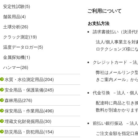
安定性試験
(5)
ご利用について
舗装用品
(4)
お支払方法
土壌分析
(26)
請求書後払い（決済代
クラック測定
(19)
法人/個人事業主を
温度データロガー
(5)
ロテクションズ様に
金属探知機
(1)
クレジットカード －
ハンマー
(26)
弊社はメールリンク
水質・水位測定用品
(204)
きご案内メール」か
安全用品・保護装備
(245)
代金引換 －法人・個
森林用品
(276)
配達時に商品と引き
数料が別途かかりま
保安用品・作業用品
(496)
埋蔵文化財発掘用品
(30)
前払い銀行振込 －法
防災用品・防犯用品
(154)
ご注文金額を指定口