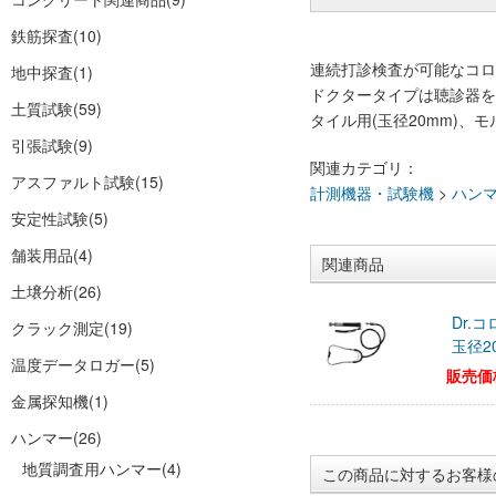
鉄筋探査
(10)
連続打診検査が可能なコロ
地中探査
(1)
ドクタータイプは聴診器を
土質試験
(59)
タイル用(玉径20mm)、
引張試験
(9)
関連カテゴリ：
アスファルト試験
(15)
計測機器・試験機
>
ハン
安定性試験
(5)
舗装用品
(4)
関連商品
土壌分析
(26)
Dr
クラック測定
(19)
玉径2
温度データロガー
(5)
販売価
金属探知機
(1)
ハンマー
(26)
地質調査用ハンマー
(4)
この商品に対するお客様