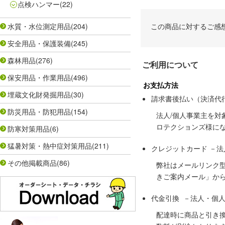
点検ハンマー
(22)
水質・水位測定用品
(204)
この商品に対するご感
安全用品・保護装備
(245)
森林用品
(276)
ご利用について
保安用品・作業用品
(496)
お支払方法
埋蔵文化財発掘用品
(30)
請求書後払い（決済代
防災用品・防犯用品
(154)
法人/個人事業主を
ロテクションズ様に
防寒対策用品
(6)
猛暑対策・熱中症対策用品
(211)
クレジットカード －
その他掲載商品
(86)
弊社はメールリンク
きご案内メール」か
代金引換 －法人・個
配達時に商品と引き