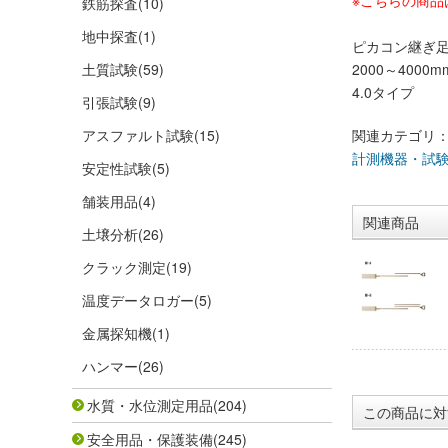
※こちらの商品
鉄筋探査
(10)
地中探査
(1)
ピカコン継ぎ
土質試験
(59)
2000～4000
4.0タイプ
引張試験
(9)
アスファルト試験
(15)
関連カテゴリ
計測機器・試
安定性試験
(5)
舗装用品
(4)
関連商品
土壌分析
(26)
クラック測定
(19)
温度データロガー
(5)
金属探知機
(1)
ハンマー
(26)
水質・水位測定用品
(204)
この商品に対
安全用品・保護装備
(245)