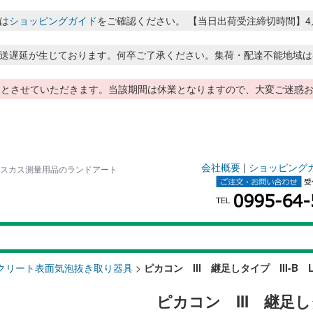
は
ショッピングガイド
をご確認ください。 【当日出荷受注締切時間】4月～8月
送遅延が生じております。何卒ご了承ください。集荷・配達不能地域は
季休暇とさせていただきます。当該期間は休業となりますので、大変ご迷
会社概要
|
ショッピング
 ハイビスカス測量用品のランドアート
クリート表面気泡抜き取り器具
>
ピカコン III 継足しタイプ III-B L
ピカコン III 継足しタ