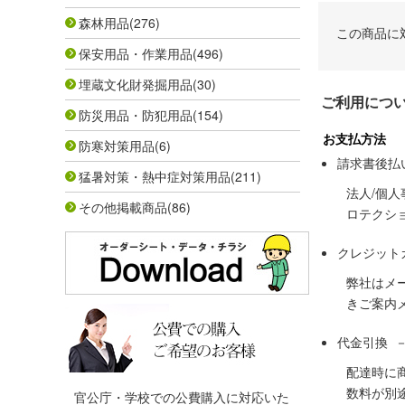
森林用品
(276)
この商品に
保安用品・作業用品
(496)
埋蔵文化財発掘用品
(30)
ご利用につ
防災用品・防犯用品
(154)
お支払方法
防寒対策用品
(6)
請求書後払
猛暑対策・熱中症対策用品
(211)
法人/個
その他掲載商品
(86)
ロテクシ
クレジット
弊社はメ
きご案内
代金引換 
配達時に
数料が別
官公庁・学校での公費購入に対応いた