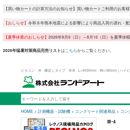
【買い物カートの計算方法のお知らせ】買い物カートご利用のお客様
【おしらせ】
令和８年熊本地震による影響により商品入荷の遅れ・配
【夏季休業のおしらせ】
2026年8月9（日）～8月16（日）を夏
2026年猛暑対策商品完売リスト
は
こちら
からご覧ください。
ピカコン III 継足しタイプ III-B L=4000mm W=180mm |
HOME
>
計測機器・試験機
>
コンクリート関連商品
>
コン