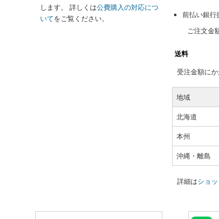
します。 詳しくは
公費購入の対応につ
前払い銀行
いて
をご覧ください。
ご注文金
送料
受注金額にかか
地域
北海道
本州
沖縄・離島
詳細は
ショッ