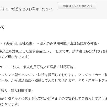
対するご感想をぜひお寄せください。
いて
い（決済代行会社経由） －法人のみ利用可能／直送品に対応可能－
人事業主を対象とした請求書後払いサービスです。請求書は各決済代行会
ョンズ様になります）
カード －法人・個人利用可能／直送品に対応可能－
ールリンク型のクレジット決済を採用しております。クレジットカード
メール」から決済画面へ遷移して入力して頂きます。ＰＣ・スマートフ
－法人・個人利用可能－
商品と引き換えに代金をお支払い頂きますので安心してご購入して頂けま
途かかります。