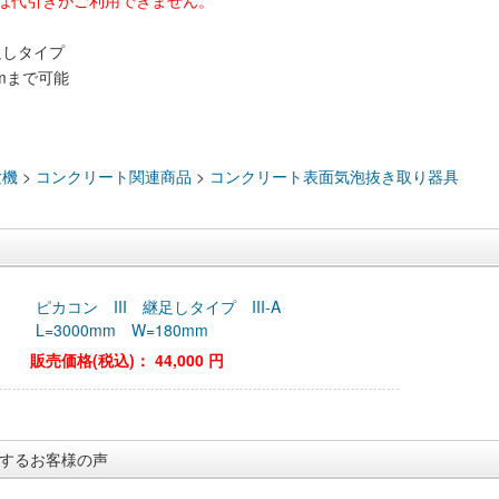
は代引きがご利用できません。
足しタイプ
mmまで可能
：
験機
>
コンクリート関連商品
>
コンクリート表面気泡抜き取り器具
ピカコン III 継足しタイプ III-A
L=3000mm W=180mm
販売価格(税込)：
44,000 円
するお客様の声