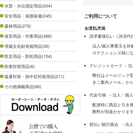
水質・水位測定用品
(204)
ご利用について
安全用品・保護装備
(245)
森林用品
(276)
お支払方法
保安用品・作業用品
(496)
請求書後払い（決済代
法人/個人事業主を
埋蔵文化財発掘用品
(30)
ロテクションズ様に
防災用品・防犯用品
(154)
クレジットカード －
防寒対策用品
(6)
弊社はメールリンク
猛暑対策・熱中症対策用品
(211)
きご案内メール」か
その他掲載商品
(86)
代金引換 －法人・個
配達時に商品と引き
数料が別途かかりま
前払い銀行振込 －法