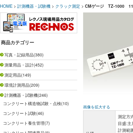
HOME
>
計測機器・試験機
>
クラック測定
>
CMゲージ TZ-1000
商品カテゴリー
写真・記録用品
(380)
測量用品・設計
(452)
測定用品
(149)
環境計測用品
(209)
計測機器・試験機
(246)
コンクリート構造物試験・点検
(10)
画像を拡大する
コンクリート試験
(46)
測定方
コンクリート養生管理
(7)
目盛:主
計測範囲
コンクリート関連商品
(9)