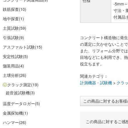
仕様
-5mm
鉄筋探査
(10)
寸法・重量
付属品:
地中探査
(1)
土質試験
(59)
引張試験
(9)
コンクリート構造物に発生
の選定に欠かせないことで
アスファルト試験
(15)
また、リフォーム分野では
安定性試験
(5)
目地などにも利用でき、熱
役立ちます。
舗装用品
(4)
土壌分析
(26)
関連カテゴリ：
計測機器・試験機
>
クラ
クラック測定
(19)
超音波試験機
(3)
この商品に対するお客様
温度データロガー
(5)
金属探知機
(1)
この商品に対するご感
ハンマー
(26)