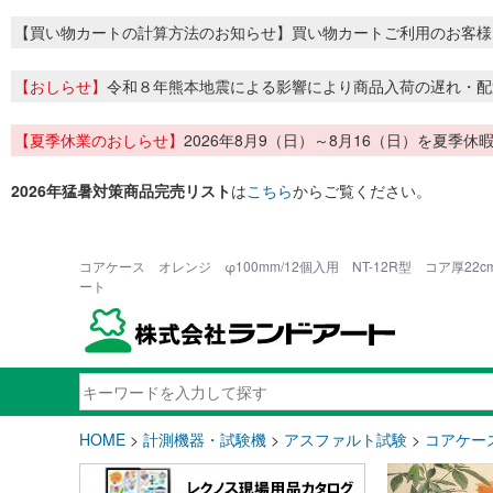
【買い物カートの計算方法のお知らせ】買い物カートご利用のお客様
【おしらせ】
令和８年熊本地震による影響により商品入荷の遅れ・配
【夏季休業のおしらせ】
2026年8月9（日）～8月16（日）を夏
2026年猛暑対策商品完売リスト
は
こちら
からご覧ください。
コアケース オレンジ φ100mm/12個入用 NT-12R型 コア厚22
ート
HOME
>
計測機器・試験機
>
アスファルト試験
>
コアケー