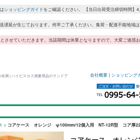
は
ショッピングガイド
をご確認ください。 【当日出荷受注締切時間】4月～8月
送遅延が生じております。何卒ご了承ください。集荷・配達不能地域は
季休暇とさせていただきます。当該期間は休業となりますので、大変ご迷
会社概要
|
ショッピング
cm未満 | ハイビスカス測量用品のランドア
ス
>
コアケース オレンジ φ100mm/12個入用 NT-12R型 コア厚2
コアケース オレンジ 