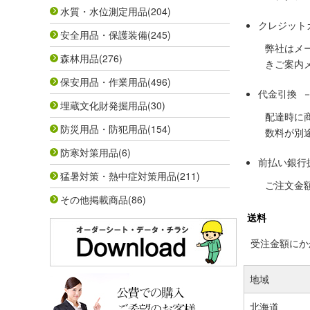
水質・水位測定用品
(204)
クレジット
安全用品・保護装備
(245)
弊社はメ
森林用品
(276)
きご案内
保安用品・作業用品
(496)
代金引換 
埋蔵文化財発掘用品
(30)
配達時に
防災用品・防犯用品
(154)
数料が別
防寒対策用品
(6)
前払い銀行
猛暑対策・熱中症対策用品
(211)
ご注文金
その他掲載商品
(86)
送料
受注金額にかか
地域
北海道