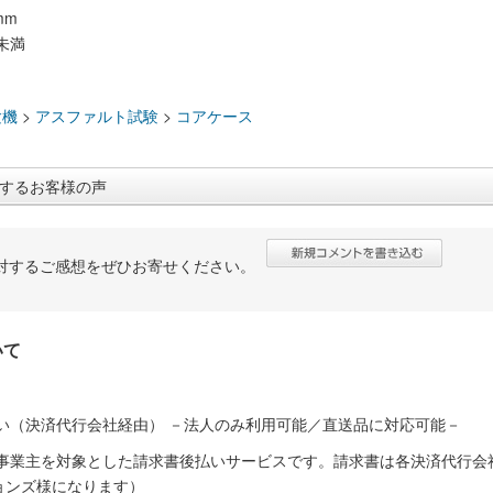
mm
未満
：
験機
>
アスファルト試験
>
コアケース
するお客様の声
対するご感想をぜひお寄せください。
いて
い（決済代行会社経由） －法人のみ利用可能／直送品に対応可能－
人事業主を対象とした請求書後払いサービスです。請求書は各決済代行会
ョンズ様になります）