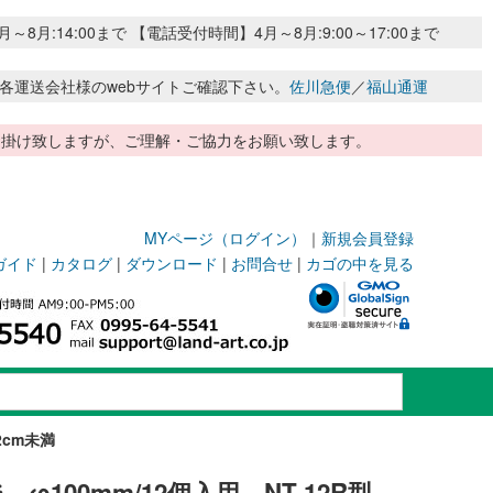
:14:00まで 【電話受付時間】4月～8月:9:00～17:00まで
各運送会社様のwebサイトご確認下さい。
佐川急便
／
福山通運
惑お掛け致しますが、ご理解・ご協力をお願い致します。
MYページ（ログイン）
｜
新規会員登録
ガイド
|
カタログ
|
ダウンロード
|
お問合せ
|
カゴの中を見る
2cm未満
φ100mm/12個入用 NT-12R型