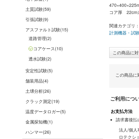
470×400×225
土質試験
(59)
コア厚 22cm
引張試験
(9)
関連カテゴリ
アスファルト試験
(15)
計測機器・試
道路管理
(2)
コアケース
(10)
この商品に対
透水試験
(2)
安定性試験
(5)
この商品に
舗装用品
(4)
土壌分析
(26)
ご利用につ
クラック測定
(19)
お支払方法
温度データロガー
(5)
請求書後払
金属探知機
(1)
法人/個
ハンマー
(26)
ロテクシ