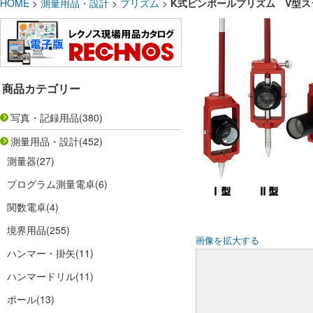
HOME
>
測量用品・設計
>
プリズム
>
K式ピンポールプリズム V型ス
商品カテゴリー
写真・記録用品
(380)
測量用品・設計
(452)
測量器
(27)
プログラム測量電卓
(6)
関数電卓
(4)
境界用品
(255)
画像を拡大する
ハンマー・掛矢
(11)
ハンマードリル
(11)
ポール
(13)