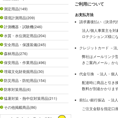
ご利用について
測定用品
(149)
お支払方法
環境計測用品
(209)
請求書後払い（決済代
計測機器・試験機
(246)
法人/個人事業主を
水質・水位測定用品
(204)
ロテクションズ様に
安全用品・保護装備
(245)
クレジットカード －
森林用品
(276)
弊社はメールリンク
保安用品・作業用品
(496)
きご案内メール」か
埋蔵文化財発掘用品
(30)
代金引換 －法人・個
防災用品・防犯用品
(154)
配達時に商品と引き
数料が別途かかりま
防寒対策用品
(6)
猛暑対策・熱中症対策用品
(211)
前払い銀行振込 －法
その他掲載商品
(86)
ご注文金額を指定口