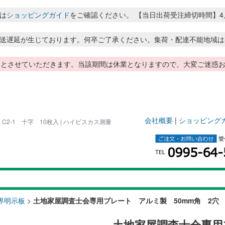
は
ショッピングガイド
をご確認ください。 【当日出荷受注締切時間】4月～8月
送遅延が生じております。何卒ご了承ください。集荷・配達不能地域は
季休暇とさせていただきます。当該期間は休業となりますので、大変ご迷
会社概要
|
ショッピング
2-1 十字 10枚入 | ハイビスカス測量
界明示板
>
土地家屋調査士会専用プレート アルミ製 50mm角 2穴 2
土地家屋調査士会専用