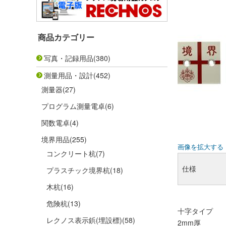
商品カテゴリー
写真・記録用品
(380)
測量用品・設計
(452)
測量器
(27)
プログラム測量電卓
(6)
関数電卓
(4)
境界用品
(255)
画像を拡大する
コンクリート杭
(7)
仕様
プラスチック境界杭
(18)
木杭
(16)
危険杭
(13)
十字タイプ
レクノス表示鋲(埋設標)
(58)
2mm厚