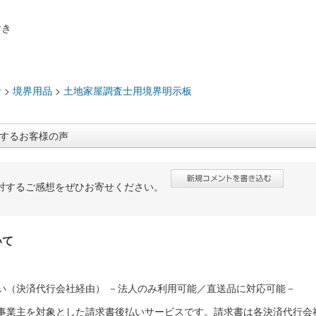
付き
：
計
>
境界用品
>
土地家屋調査士用境界明示板
するお客様の声
対するご感想をぜひお寄せください。
いて
い（決済代行会社経由） －法人のみ利用可能／直送品に対応可能－
人事業主を対象とした請求書後払いサービスです。請求書は各決済代行会