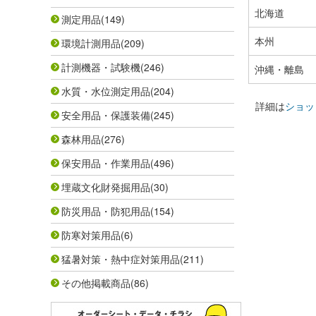
北海道
測定用品
(149)
本州
環境計測用品
(209)
計測機器・試験機
(246)
沖縄・離島
水質・水位測定用品
(204)
詳細は
ショッ
安全用品・保護装備
(245)
森林用品
(276)
保安用品・作業用品
(496)
埋蔵文化財発掘用品
(30)
防災用品・防犯用品
(154)
防寒対策用品
(6)
猛暑対策・熱中症対策用品
(211)
その他掲載商品
(86)