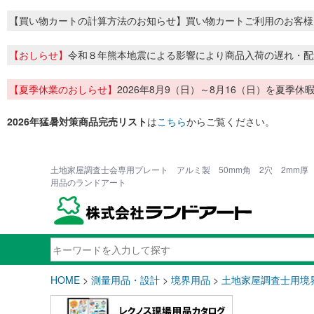
【買い物カートの計算方法のお知らせ】買い物カートご利用のお客様
【おしらせ】
令和８年熊本地震による影響により商品入荷の遅れ・配
【夏季休業のおしらせ】
2026年8月9（日）～8月16（日）を夏
2026年猛暑対策商品完売リスト
は
こちら
からご覧ください。
土地家屋調査士会専用プレート アルミ製 50mm角 2穴 2mm厚 C
用品のランドアート
HOME
>
測量用品・設計
>
境界用品
>
土地家屋調査士用境