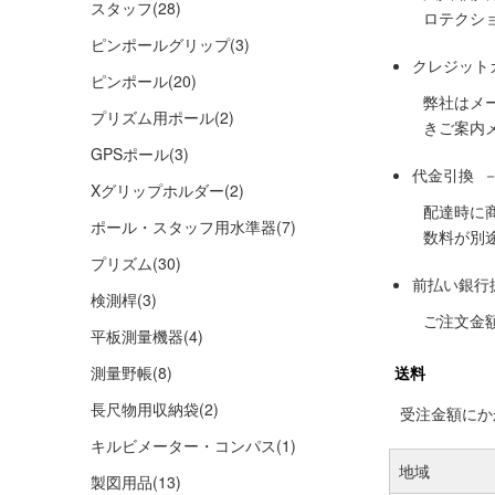
スタッフ
(28)
ロテクシ
ピンポールグリップ
(3)
クレジット
ピンポール
(20)
弊社はメ
プリズム用ポール
(2)
きご案内
GPSポール
(3)
代金引換 
Xグリップホルダー
(2)
配達時に
ポール・スタッフ用水準器
(7)
数料が別
プリズム
(30)
前払い銀行
検測桿
(3)
ご注文金
平板測量機器
(4)
測量野帳
(8)
送料
長尺物用収納袋
(2)
受注金額にかか
キルビメーター・コンパス
(1)
地域
製図用品
(13)