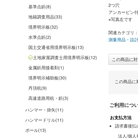
2つ穴
基準点鋲
(8)
アンカーピン
地籍調査用品
(33)
※写真左です
境界明示板
(32)
関連カテゴリ
水準点鋲
(2)
測量用品・設
国土交通省用境界明示板
(13)
土地家屋調査士用境界明示板
(12)
この商品に対
金属鋲用接着剤
(1)
境界明示補助板
(30)
この商品に
丹頂杭
(9)
高速道路用杭・鋲
(3)
ご利用につ
ハンマー・掛矢
(11)
お支払方法
ハンマードリル
(11)
請求書後払
ポール
(13)
法人/個