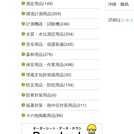
測定用品
(149)
沖縄・離島
環境計測用品
(209)
詳細は
ショッ
計測機器・試験機
(246)
水質・水位測定用品
(204)
安全用品・保護装備
(245)
森林用品
(276)
保安用品・作業用品
(496)
埋蔵文化財発掘用品
(30)
防災用品・防犯用品
(154)
防寒対策用品
(6)
猛暑対策・熱中症対策用品
(211)
その他掲載商品
(86)