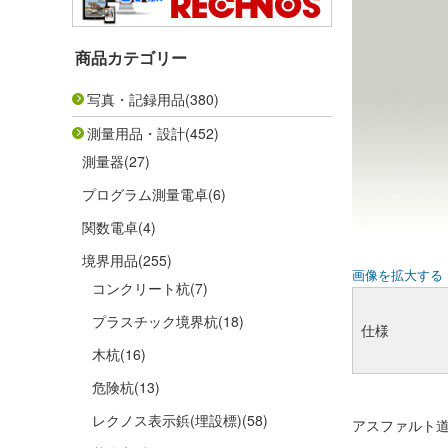
商品カテゴリー
写真・記録用品
(380)
測量用品・設計
(452)
測量器
(27)
プログラム測量電卓
(6)
関数電卓
(4)
境界用品
(255)
画像を拡大する
コンクリート杭
(7)
プラスチック境界杭
(18)
仕様
木杭
(16)
危険杭
(13)
レクノス表示鋲(埋設標)
(58)
アスファルト