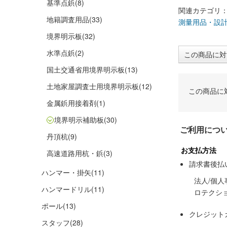
基準点鋲
(8)
関連カテゴリ
地籍調査用品
(33)
測量用品・設
境界明示板
(32)
水準点鋲
(2)
この商品に対
国土交通省用境界明示板
(13)
土地家屋調査士用境界明示板
(12)
この商品に
金属鋲用接着剤
(1)
境界明示補助板
(30)
ご利用につ
丹頂杭
(9)
お支払方法
高速道路用杭・鋲
(3)
請求書後払
ハンマー・掛矢
(11)
法人/個
ハンマードリル
(11)
ロテクシ
ポール
(13)
クレジット
スタッフ
(28)