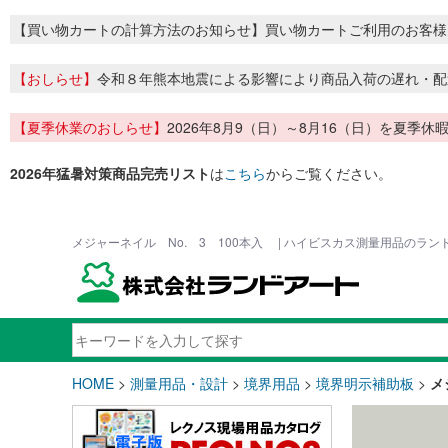
【買い物カートの計算方法のお知らせ】買い物カートご利用のお客様
【おしらせ】
令和８年熊本地震による影響により商品入荷の遅れ・配
【夏季休業のおしらせ】
2026年8月9（日）～8月16（日）を夏
2026年猛暑対策商品完売リスト
は
こちら
からご覧ください。
メジャーネイル No. 3 100本入 | ハイビスカス測量用品のラン
HOME
>
測量用品・設計
>
境界用品
>
境界明示補助板
>
メ