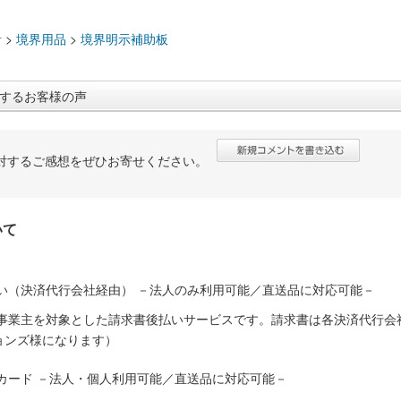
：
計
>
境界用品
>
境界明示補助板
するお客様の声
対するご感想をぜひお寄せください。
いて
い（決済代行会社経由） －法人のみ利用可能／直送品に対応可能－
人事業主を対象とした請求書後払いサービスです。請求書は各決済代行会
ョンズ様になります）
カード －法人・個人利用可能／直送品に対応可能－