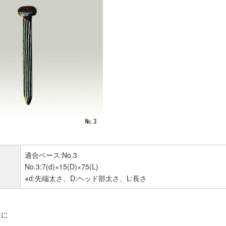
適合ベース:No.3
No.3:7(d)×15(D)×75(L)
※d:先端太さ、D:ヘッド部太さ、L:長さ
道に