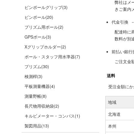
弊社はメ
ピンポールグリップ
(3)
きご案内
ピンポール
(20)
代金引換 
プリズム用ポール
(2)
配達時に
GPSポール
(3)
数料が別
Xグリップホルダー
(2)
前払い銀行
ポール・スタッフ用水準器
(7)
ご注文金
プリズム
(30)
送料
検測桿
(3)
平板測量機器
(4)
受注金額にかか
測量野帳
(8)
地域
長尺物用収納袋
(2)
北海道
キルビメーター・コンパス
(1)
製図用品
(13)
本州