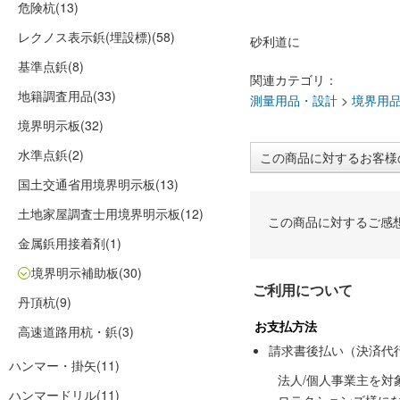
危険杭
(13)
レクノス表示鋲(埋設標)
(58)
砂利道に
基準点鋲
(8)
関連カテゴリ：
地籍調査用品
(33)
測量用品・設計
>
境界用
境界明示板
(32)
水準点鋲
(2)
この商品に対するお客様
国土交通省用境界明示板
(13)
土地家屋調査士用境界明示板
(12)
この商品に対するご感
金属鋲用接着剤
(1)
境界明示補助板
(30)
ご利用について
丹頂杭
(9)
お支払方法
高速道路用杭・鋲
(3)
請求書後払い（決済代
ハンマー・掛矢
(11)
法人/個人事業主を
ハンマードリル
(11)