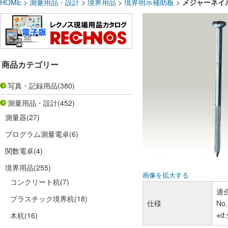
HOME
>
測量用品・設計
>
境界用品
>
境界明示補助板
>
メジャーネイル
商品カテゴリー
写真・記録用品
(380)
測量用品・設計
(452)
測量器
(27)
プログラム測量電卓
(6)
関数電卓
(4)
境界用品
(255)
画像を拡大する
コンクリート杭
(7)
適合
プラスチック境界杭
(18)
仕様
No.
※
木杭
(16)