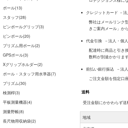
ロテクションズ様に
ポール
(13)
クレジットカード －
スタッフ
(28)
弊社はメールリンク
ピンポールグリップ
(3)
きご案内メール」か
ピンポール
(20)
代金引換 －法人・個
プリズム用ポール
(2)
配達時に商品と引き
GPSポール
(3)
数料が別途かかりま
Xグリップホルダー
(2)
前払い銀行振込 －法
ポール・スタッフ用水準器
(7)
ご注文金額を指定口
プリズム
(30)
送料
検測桿
(3)
平板測量機器
(4)
受注金額にかかわらず送料の
測量野帳
(8)
地域
長尺物用収納袋
(2)