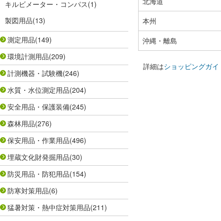
北海道
キルビメーター・コンパス
(1)
製図用品
(13)
本州
測定用品
(149)
沖縄・離島
環境計測用品
(209)
詳細は
ショッピングガイ
計測機器・試験機
(246)
水質・水位測定用品
(204)
安全用品・保護装備
(245)
森林用品
(276)
保安用品・作業用品
(496)
埋蔵文化財発掘用品
(30)
防災用品・防犯用品
(154)
防寒対策用品
(6)
猛暑対策・熱中症対策用品
(211)