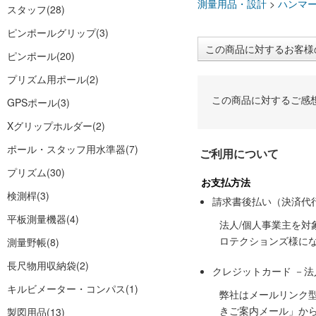
測量用品・設計
>
ハンマ
スタッフ
(28)
ピンポールグリップ
(3)
この商品に対するお客様
ピンポール
(20)
プリズム用ポール
(2)
この商品に対するご感
GPSポール
(3)
Xグリップホルダー
(2)
ポール・スタッフ用水準器
(7)
ご利用について
プリズム
(30)
お支払方法
検測桿
(3)
請求書後払い（決済代
平板測量機器
(4)
法人/個人事業主を
ロテクションズ様に
測量野帳
(8)
長尺物用収納袋
(2)
クレジットカード －
キルビメーター・コンパス
(1)
弊社はメールリンク
きご案内メール」か
製図用品
(13)