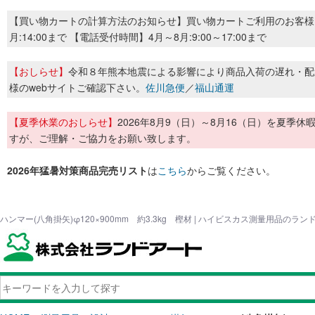
【買い物カートの計算方法のお知らせ】買い物カートご利用のお客様
月:14:00まで 【電話受付時間】4月～8月:9:00～17:00まで
【おしらせ】
令和８年熊本地震による影響により商品入荷の遅れ・配
様のwebサイトご確認下さい。
佐川急便
／
福山通運
【夏季休業のおしらせ】
2026年8月9（日）～8月16（日）を夏
すが、ご理解・ご協力をお願い致します。
2026年猛暑対策商品完売リスト
は
こちら
からご覧ください。
ハンマー(八角掛矢)φ120×900mm 約3.3kg 樫材 | ハイビスカス測量用品のラン