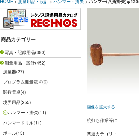
HOME
>
測量用品・設計
>
ハンマー・掛矢
>
ハンマー(八角掛矢)φ120×
商品カテゴリー
写真・記録用品
(380)
測量用品・設計
(452)
測量器
(27)
プログラム測量電卓
(6)
関数電卓
(4)
境界用品
(255)
画像を拡大する
ハンマー・掛矢
(11)
杭打ち作業等に
ハンマードリル
(11)
ポール
(13)
関連カテゴリ：