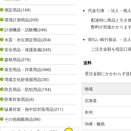
測定用品
(149)
代金引換 －法人・個
環境計測用品
(209)
配達時に商品と引き
数料が別途かかりま
計測機器・試験機
(246)
前払い銀行振込 －法
水質・水位測定用品
(204)
ご注文金額を指定口
安全用品・保護装備
(245)
森林用品
(276)
送料
保安用品・作業用品
(496)
受注金額にかかわらず送料の
埋蔵文化財発掘用品
(30)
地域
防災用品・防犯用品
(154)
防寒対策用品
(6)
北海道
猛暑対策・熱中症対策用品
(211)
本州
その他掲載商品
(86)
沖縄・離島