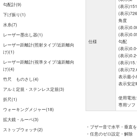
勾配計
(9)
(表示)15
(表示)72
下げ振り
(1)
角度
水糸
(7)
(表示)0.00
(表示)0.05
レーザー墨出し器
(1)
仕様
勾配
レーザー距離計(照射タイプ/近距離向
(表示)0.0
け)
(1)
(表示)0.2
レーザー距離計(視準タイプ/遠距離向
(表示)15
け)
(4)
(表示)72
表示最小単
竹尺 ものさし
(4)
表示安定時
アルミ定規・ステンレス定規
(3)
使用電池:9
折尺
(1)
専用ソフ
ウォーキングメジャー
(18)
拡大鏡・ルーペ
(3)
・ブザー音で水平・垂直を
ストップウォッチ
(2)
・任意のゼロ設定・解除