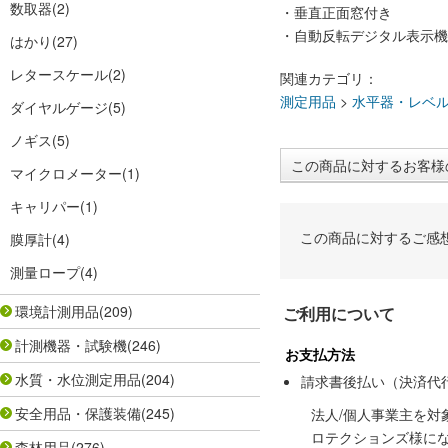
数取器
(2)
・垂直正面窓付き
・自動反転デジタル表示機
はかり
(27)
レタースケール
(2)
関連カテゴリ：
測定用品
>
水平器・レベ
ダイヤルゲージ
(5)
ノギス
(5)
この商品に対するお客様
マイクロメーター
(1)
キャリパー
(1)
この商品に対するご感
膜厚計
(4)
測量ロープ
(4)
環境計測用品
(209)
ご利用について
計測機器・試験機
(246)
お支払方法
水質・水位測定用品
(204)
請求書後払い（決済代
安全用品・保護装備
(245)
法人/個人事業主を
ロテクションズ様に
森林用品
(276)