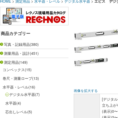
HOME
>
測定用品
>
水平器・レベル
>
デジタル水平器
>
エビス デジ
商品カテゴリー
写真・記録用品
(380)
測量用品・設計
(451)
測定用品
(149)
コンベックス
(15)
巻尺・測量ロープ
(13)
水平器・レベル
(16)
画像を拡大する
デジタル水平器
(7)
[デジタル
水平器
(4)
立ち上が
(表示)0〜
芯出しレベル
(5)
(表示)2〜