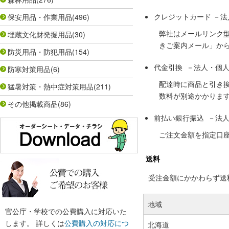
クレジットカード －
保安用品・作業用品
(496)
弊社はメールリンク
埋蔵文化財発掘用品
(30)
きご案内メール」か
防災用品・防犯用品
(154)
代金引換 －法人・個
防寒対策用品
(6)
配達時に商品と引き
猛暑対策・熱中症対策用品
(211)
数料が別途かかりま
その他掲載商品
(86)
前払い銀行振込 －法
ご注文金額を指定口
送料
受注金額にかかわらず送料の
地域
官公庁・学校での公費購入に対応いた
します。 詳しくは
公費購入の対応につ
北海道