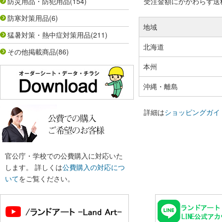
防災用品・防犯用品
(154)
受注金額にかかわらず送料の
防寒対策用品
(6)
地域
猛暑対策・熱中症対策用品
(211)
北海道
その他掲載商品
(86)
本州
沖縄・離島
詳細は
ショッピングガイ
官公庁・学校での公費購入に対応いた
します。 詳しくは
公費購入の対応につ
いて
をご覧ください。