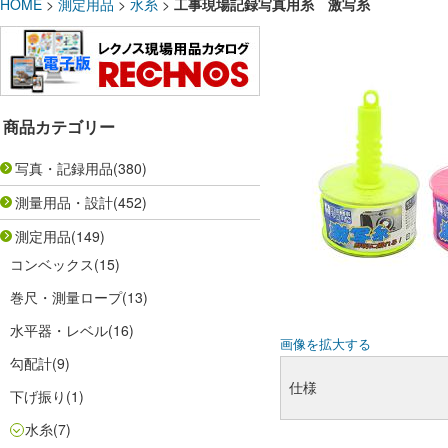
HOME
>
測定用品
>
水糸
>
工事現場記録写真用糸 激写糸
商品カテゴリー
写真・記録用品
(380)
測量用品・設計
(452)
測定用品
(149)
コンベックス
(15)
巻尺・測量ロープ
(13)
水平器・レベル
(16)
画像を拡大する
勾配計
(9)
仕様
下げ振り
(1)
水糸
(7)