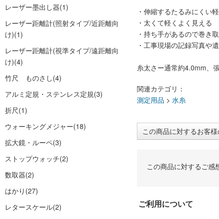
レーザー墨出し器
(1)
・伸縮するたるみにくい軽
・太くて軽くよく見える
レーザー距離計(照射タイプ/近距離向
・持ち手があるので巻き取
け)
(1)
・工事現場の記録写真や遺
レーザー距離計(視準タイプ/遠距離向
け)
(4)
糸太さー通常約4.0mm、張
竹尺 ものさし
(4)
関連カテゴリ：
アルミ定規・ステンレス定規
(3)
測定用品
>
水糸
折尺
(1)
ウォーキングメジャー
(18)
この商品に対するお客様
拡大鏡・ルーペ
(3)
ストップウォッチ
(2)
この商品に対するご感
数取器
(2)
はかり
(27)
ご利用について
レタースケール
(2)