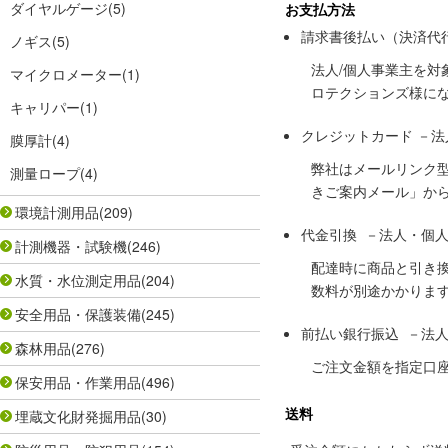
ダイヤルゲージ
(5)
お支払方法
請求書後払い（決済代
ノギス
(5)
法人/個人事業主を
マイクロメーター
(1)
ロテクションズ様に
キャリパー
(1)
クレジットカード －
膜厚計
(4)
弊社はメールリンク
測量ロープ
(4)
きご案内メール」か
環境計測用品
(209)
代金引換 －法人・個
計測機器・試験機
(246)
配達時に商品と引き
水質・水位測定用品
(204)
数料が別途かかりま
安全用品・保護装備
(245)
前払い銀行振込 －法
森林用品
(276)
ご注文金額を指定口
保安用品・作業用品
(496)
送料
埋蔵文化財発掘用品
(30)