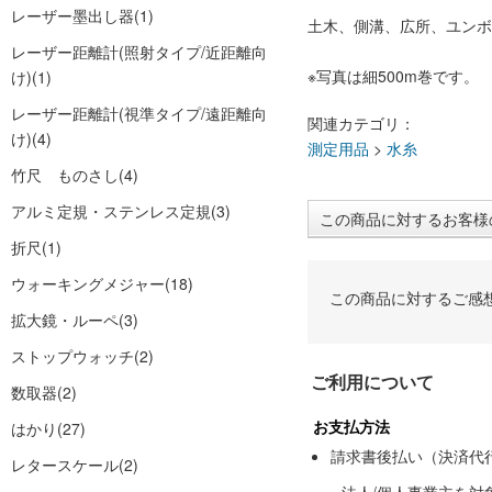
レーザー墨出し器
(1)
土木、側溝、広所、ユンボ
レーザー距離計(照射タイプ/近距離向
※写真は細500m巻です。
け)
(1)
レーザー距離計(視準タイプ/遠距離向
関連カテゴリ：
け)
(4)
測定用品
>
水糸
竹尺 ものさし
(4)
アルミ定規・ステンレス定規
(3)
この商品に対するお客様
折尺
(1)
ウォーキングメジャー
(18)
この商品に対するご感
拡大鏡・ルーペ
(3)
ストップウォッチ
(2)
ご利用について
数取器
(2)
お支払方法
はかり
(27)
請求書後払い（決済代
レタースケール
(2)