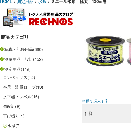
HOME
>
測定用品
>
水糸
>
ミエール水糸 極太 130m巻
商品カテゴリー
写真・記録用品
(380)
測量用品・設計
(452)
測定用品
(149)
コンベックス
(15)
巻尺・測量ロープ
(13)
水平器・レベル
(16)
画像を拡大する
勾配計
(9)
仕様
下げ振り
(1)
水糸
(7)