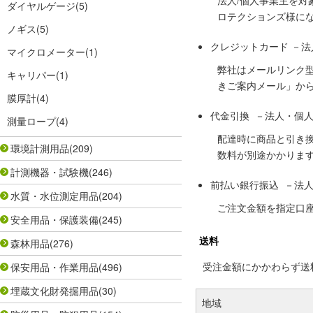
法人/個人事業主を
ダイヤルゲージ
(5)
ロテクションズ様に
ノギス
(5)
クレジットカード －
マイクロメーター
(1)
弊社はメールリンク
キャリパー
(1)
きご案内メール」か
膜厚計
(4)
代金引換 －法人・個
測量ロープ
(4)
配達時に商品と引き
環境計測用品
(209)
数料が別途かかりま
計測機器・試験機
(246)
前払い銀行振込 －法
水質・水位測定用品
(204)
ご注文金額を指定口
安全用品・保護装備
(245)
送料
森林用品
(276)
受注金額にかかわらず送料の
保安用品・作業用品
(496)
埋蔵文化財発掘用品
(30)
地域