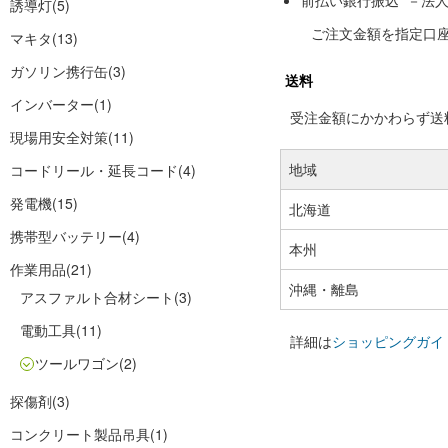
前払い銀行振込 －法
誘導灯
(5)
ご注文金額を指定口
マキタ
(13)
ガソリン携行缶
(3)
送料
インバーター
(1)
受注金額にかかわらず送料の
現場用安全対策
(11)
地域
コードリール・延長コード
(4)
発電機
(15)
北海道
携帯型バッテリー
(4)
本州
作業用品
(21)
沖縄・離島
アスファルト合材シート
(3)
電動工具
(11)
詳細は
ショッピングガイ
ツールワゴン
(2)
探傷剤
(3)
コンクリート製品吊具
(1)