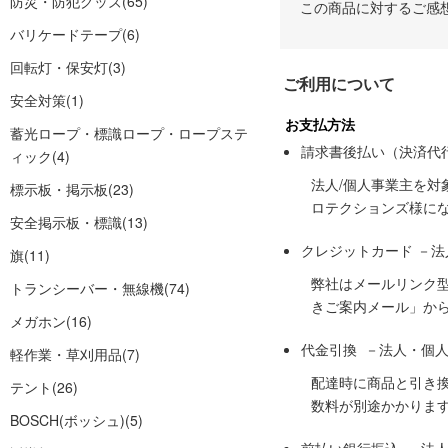
防災・防犯グッズ
(65)
この商品に対するご感
バリケードテープ
(6)
回転灯・保安灯
(3)
ご利用について
安全対策
(1)
お支払方法
蓄光ロープ・標識ロープ・ロープステ
請求書後払い（決済代
ィック
(4)
法人/個人事業主を
標示板・掲示板
(23)
ロテクションズ様に
安全掲示板・標識
(13)
クレジットカード －
旗
(11)
弊社はメールリンク
トランシーバー・無線機
(74)
きご案内メール」か
メガホン
(16)
代金引換 －法人・個
軽作業・草刈用品
(7)
配達時に商品と引き
テント
(26)
数料が別途かかりま
BOSCH(ボッシュ)
(5)