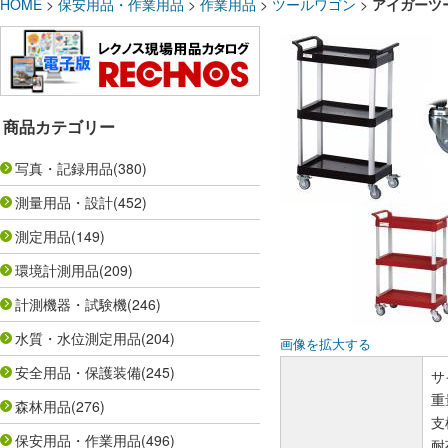
HOME
>
保安用品・作業用品
>
作業用品
>
ツールワゴン
>
アイガーツー
商品カテゴリー
写真・記録用品
(380)
測量用品・設計
(452)
測定用品
(149)
環境計測用品
(209)
計測機器・試験機
(246)
水質・水位測定用品
(204)
画像を拡大する
安全用品・保護装備
(245)
サ
重
森林用品
(276)
支
保安用品・作業用品
(496)
耐