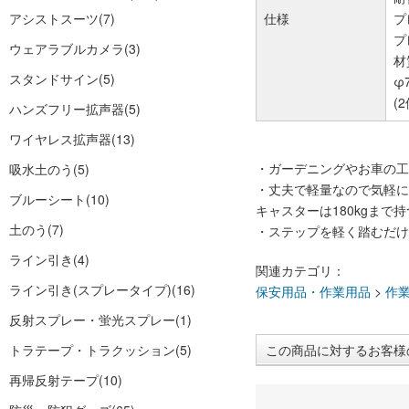
アシストスーツ
(7)
仕様
プ
プ
ウェアラブルカメラ
(3)
材
スタンドサイン
(5)
φ
(
ハンズフリー拡声器
(5)
ワイヤレス拡声器
(13)
・ガーデニングやお車の工
吸水土のう
(5)
・丈夫で軽量なので気軽に
ブルーシート
(10)
キャスターは180kgまで
土のう
(7)
・ステップを軽く踏むだけ
ライン引き
(4)
関連カテゴリ：
ライン引き(スプレータイプ)
(16)
保安用品・作業用品
>
作
反射スプレー・蛍光スプレー
(1)
トラテープ・トラクッション
(5)
この商品に対するお客様
再帰反射テープ
(10)