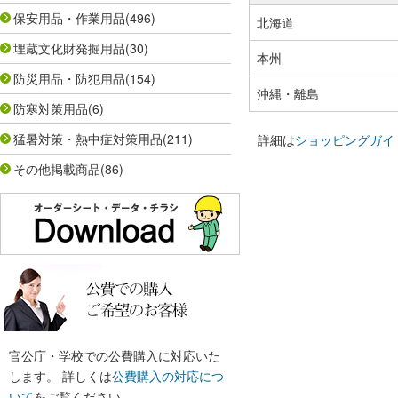
保安用品・作業用品
(496)
北海道
埋蔵文化財発掘用品
(30)
本州
防災用品・防犯用品
(154)
沖縄・離島
防寒対策用品
(6)
猛暑対策・熱中症対策用品
(211)
詳細は
ショッピングガイ
その他掲載商品
(86)
官公庁・学校での公費購入に対応いた
します。 詳しくは
公費購入の対応につ
いて
をご覧ください。