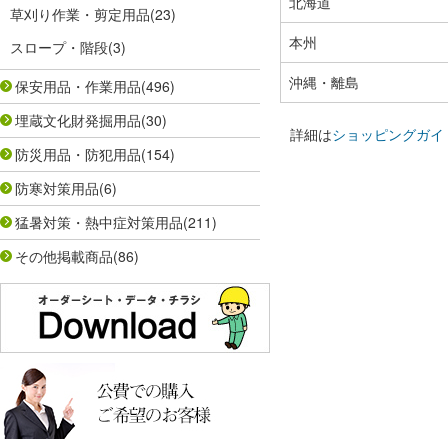
北海道
草刈り作業・剪定用品
(23)
本州
スロープ・階段
(3)
沖縄・離島
保安用品・作業用品
(496)
埋蔵文化財発掘用品
(30)
詳細は
ショッピングガイ
防災用品・防犯用品
(154)
防寒対策用品
(6)
猛暑対策・熱中症対策用品
(211)
その他掲載商品
(86)