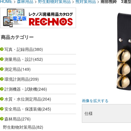
HOME
>
森林用品
>
野生動物対策用品
>
熊対策用品
>
南部熊鈴 3連型
商品カテゴリー
写真・記録用品
(380)
測量用品・設計
(452)
測定用品
(149)
環境計測用品
(209)
計測機器・試験機
(246)
水質・水位測定用品
(204)
画像を拡大する
安全用品・保護装備
(245)
仕様
森林用品
(276)
野生動物対策用品
(82)