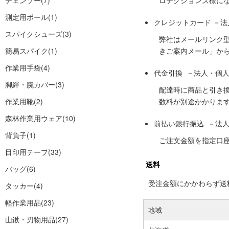
チェンソー
(7)
ロテクションズ様に
測定用ポール
(1)
クレジットカード －
スパイクシューズ
(3)
弊社はメールリンク
簡易スパイク
(1)
きご案内メール」か
作業用手袋
(4)
代金引換 －法人・個
脚絆・腕カバー
(3)
配達時に商品と引き
作業用靴
(2)
数料が別途かかりま
森林作業用ウェア
(10)
前払い銀行振込 －法
背負子
(1)
ご注文金額を指定口
目印用テープ
(33)
送料
バッグ
(6)
受注金額にかかわらず送料の
タッカー
(4)
軽作業用品
(23)
地域
山鍬・刃物用品
(27)