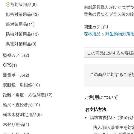
熊対策用品
(8)
南部馬具職人がひとつずつ
音色の異なるブラス製の鈴
獣害対策用品
(43)
蜂対策用品
(11)
関連カテゴリ：
森林用品
>
野生動物対策
防虫対策用品
(13)
鳥害対策用品
(9)
この商品に対するお客様
監視カメラ
(2)
GPS
(1)
この商品に対するご感
測量ポール
(2)
双眼鏡・単眼鏡
(10)
距離・角度・方位測定
(12)
ご利用について
輪尺・直径巻尺
(10)
お支払方法
樹木木材測定用品
(5)
請求書後払い（決済代
木登り用品
(4)
法人/個人事業主を