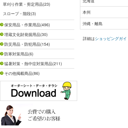
北海道
草刈り作業・剪定用品
(23)
本州
スロープ・階段
(3)
沖縄・離島
保安用品・作業用品
(496)
埋蔵文化財発掘用品
(30)
詳細は
ショッピングガイ
防災用品・防犯用品
(154)
防寒対策用品
(6)
猛暑対策・熱中症対策用品
(211)
その他掲載商品
(86)