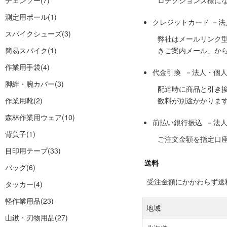
チェンソー
(7)
ロテクションズ様に
測定用ポール
(1)
クレジットカード －
スパイクシューズ
(3)
弊社はメールリンク
簡易スパイク
(1)
きご案内メール」か
作業用手袋
(4)
代金引換 －法人・個
脚絆・腕カバー
(3)
配達時に商品と引き
作業用靴
(2)
数料が別途かかりま
森林作業用ウェア
(10)
前払い銀行振込 －法
背負子
(1)
ご注文金額を指定口
目印用テープ
(33)
送料
バッグ
(6)
受注金額にかかわらず送料の
タッカー
(4)
軽作業用品
(23)
地域
山鍬・刃物用品
(27)