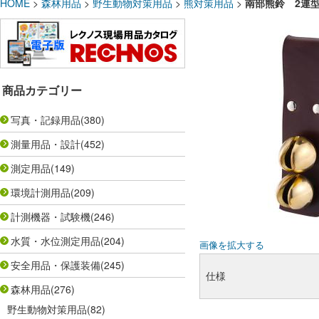
HOME
>
森林用品
>
野生動物対策用品
>
熊対策用品
>
南部熊鈴 2連型
商品カテゴリー
写真・記録用品
(380)
測量用品・設計
(452)
測定用品
(149)
環境計測用品
(209)
計測機器・試験機
(246)
水質・水位測定用品
(204)
画像を拡大する
安全用品・保護装備
(245)
仕様
森林用品
(276)
野生動物対策用品
(82)