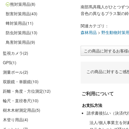
熊対策用品
(8)
南部馬具職人がひとつずつ
音色の異なるブラス製の鈴
獣害対策用品
(43)
蜂対策用品
(11)
関連カテゴリ：
森林用品
>
野生動物対策
防虫対策用品
(13)
鳥害対策用品
(9)
この商品に対するお客様
監視カメラ
(2)
GPS
(1)
この商品に対するご感
測量ポール
(2)
双眼鏡・単眼鏡
(10)
距離・角度・方位測定
(12)
ご利用について
輪尺・直径巻尺
(10)
お支払方法
樹木木材測定用品
(5)
請求書後払い（決済代
木登り用品
(4)
法人/個人事業主を