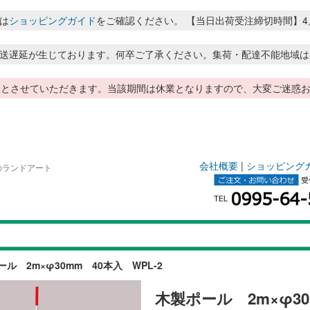
は
ショッピングガイド
をご確認ください。 【当日出荷受注締切時間】4月～8月
送遅延が生じております。何卒ご了承ください。集荷・配達不能地域は
季休暇とさせていただきます。当該期間は休業となりますので、大変ご迷
会社概要
|
ショッピング
品のランドアート
ル 2m×φ30mm 40本入 WPL-2
木製ポール 2m×φ30