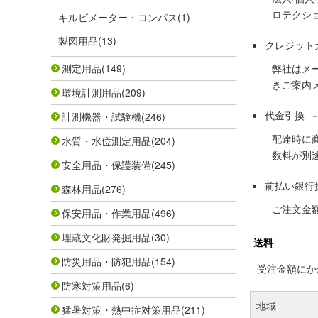
ロテクシ
キルビメーター・コンパス
(1)
製図用品
(13)
クレジット
測定用品
(149)
弊社はメ
きご案内
環境計測用品
(209)
代金引換 
計測機器・試験機
(246)
配達時に
水質・水位測定用品
(204)
数料が別
安全用品・保護装備
(245)
前払い銀行
森林用品
(276)
ご注文金
保安用品・作業用品
(496)
埋蔵文化財発掘用品
(30)
送料
防災用品・防犯用品
(154)
受注金額にかか
防寒対策用品
(6)
地域
猛暑対策・熱中症対策用品
(211)