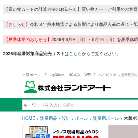
【買い物カートの計算方法のお知らせ】買い物カートご利用のお客様
【おしらせ】
令和８年熊本地震による影響により商品入荷の遅れ・配
【夏季休業のおしらせ】
2026年8月9（日）～8月16（日）を夏
2026年猛暑対策商品完売リスト
は
こちら
からご覧ください。
木製ポール 2m×φ30mm 40本入 WPL-2 | ハイビスカス測量用
HOME
>
測量用品・設計
>
ポール
>
測量用ポール
>
木製ポー