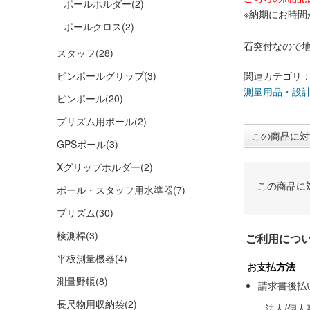
ポールホルダー
(2)
※納期にお時間
ポールクロス
(2)
石突付なので
スタッフ
(28)
ピンポールグリップ
(3)
関連カテゴリ
測量用品・設
ピンポール
(20)
プリズム用ポール
(2)
この商品に対
GPSポール
(3)
Xグリップホルダー
(2)
この商品に
ポール・スタッフ用水準器
(7)
プリズム
(30)
検測桿
(3)
ご利用につ
平板測量機器
(4)
お支払方法
測量野帳
(8)
請求書後払
長尺物用収納袋
(2)
法人/個