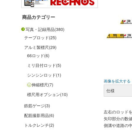
商品カテゴリー
写真・記録用品
(380)
テープロッド
(25)
アルミ製標尺
(29)
66ロッド
(6)
ミリ目付ロッド
(5)
シンシンロッド
(1)
画像を拡大する
伸縮標尺
(7)
仕様
標尺用オプション
(10)
鉄筋ゲージ
(3)
左右のロッド
配筋撮影用品
(6)
矢印部分の数
トルクレンチ
(2)
側溝や道路の