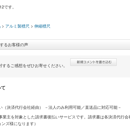
812です。
：
品
>
アルミ製標尺
>
伸縮標尺
するお客様の声
対するご感想をぜひお寄せください。
いて
い（決済代行会社経由） －法人のみ利用可能／直送品に対応可能－
人事業主を対象とした請求書後払いサービスです。請求書は各決済代行会
ョンズ様になります）