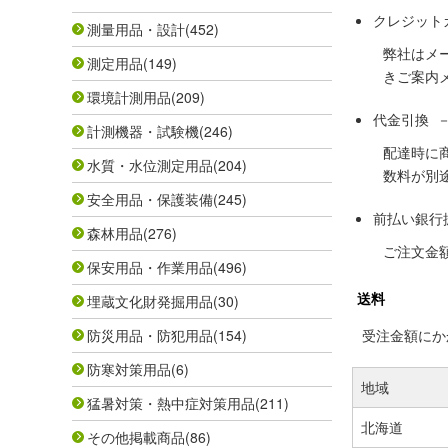
クレジット
測量用品・設計
(452)
弊社はメ
測定用品
(149)
きご案内
環境計測用品
(209)
代金引換 
計測機器・試験機
(246)
配達時に
水質・水位測定用品
(204)
数料が別
安全用品・保護装備
(245)
前払い銀行
森林用品
(276)
ご注文金
保安用品・作業用品
(496)
送料
埋蔵文化財発掘用品
(30)
防災用品・防犯用品
(154)
受注金額にかか
防寒対策用品
(6)
地域
猛暑対策・熱中症対策用品
(211)
北海道
その他掲載商品
(86)