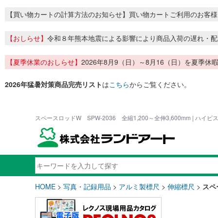
【買い物カートの計算方法のお知らせ】買い物カートご利用のお客様
【おしらせ】
令和８年熊本地震による影響により商品入荷の遅れ・配
【夏季休業のおしらせ】
2026年8月9（日）～8月16（日）を夏
2026年猛暑対策商品完売リスト
は
こちら
からご覧ください。
スペースロッドW SPW-2036 全縮1,200～全伸3,600mm | 
HOME
>
写真・記録用品
>
アルミ製標尺
>
伸縮標尺
>
スペー