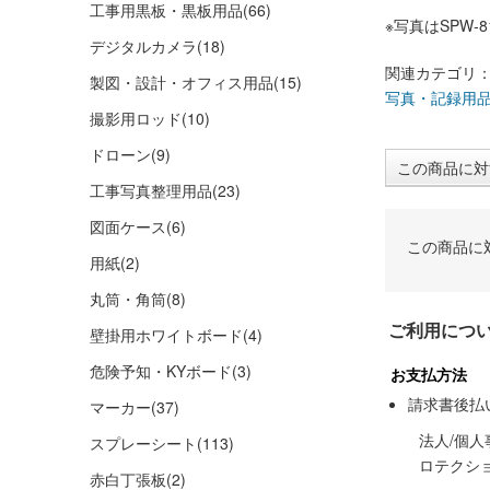
工事用黒板・黒板用品
(66)
※写真はSPW-
デジタルカメラ
(18)
関連カテゴリ
製図・設計・オフィス用品
(15)
写真・記録用
撮影用ロッド
(10)
ドローン
(9)
この商品に対
工事写真整理用品
(23)
図面ケース
(6)
この商品に
用紙
(2)
丸筒・角筒
(8)
ご利用につ
壁掛用ホワイトボード
(4)
危険予知・KYボード
(3)
お支払方法
請求書後払
マーカー
(37)
法人/個
スプレーシート
(113)
ロテクシ
赤白丁張板
(2)