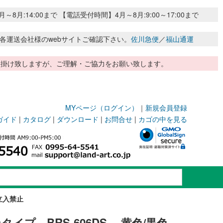
:14:00まで 【電話受付時間】4月～8月:9:00～17:00まで
各運送会社様のwebサイトご確認下さい。
佐川急便
／
福山通運
惑お掛け致しますが、ご理解・ご協力をお願い致します。
MYページ（ログイン）
｜
新規会員登録
ガイド
|
カタログ
|
ダウンロード
|
お問合せ
|
カゴの中を見る
立入禁止
イプ BRS-606DS 黄色/黒色