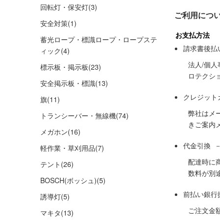
回転灯・保安灯
(3)
ご利用につ
安全対策
(1)
お支払方法
蓄光ロープ・標識ロープ・ロープステ
請求書後払
ィック
(4)
法人/個
標示板・掲示板
(23)
ロテクシ
安全掲示板・標識
(13)
クレジット
旗
(11)
弊社はメ
トランシーバー・無線機
(74)
きご案内
メガホン
(16)
代金引換 
軽作業・草刈用品
(7)
配達時に
テント
(26)
数料が別
BOSCH(ボッシュ)
(5)
前払い銀行
誘導灯
(5)
ご注文金
マキタ
(13)