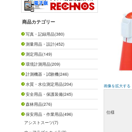
商品カテゴリー
写真・記録用品
(380)
測量用品・設計
(452)
測定用品
(149)
環境計測用品
(209)
計測機器・試験機
(246)
水質・水位測定用品
(204)
画像を拡大する
安全用品・保護装備
(245)
森林用品
(276)
仕様
保安用品・作業用品
(496)
アシストスーツ
(7)