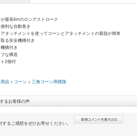
が最長6mのロングストローク
は便利な自動巻き
ンアタッチメントを使ってコーンとアタッチメントの着脱が簡単
き取る安全機構付き
ク機構付き
タフな構造
ト2個付
：
業用品
>
コーン
>
三角コーン用標識
するお客様の声
対するご感想をぜひお寄せください。