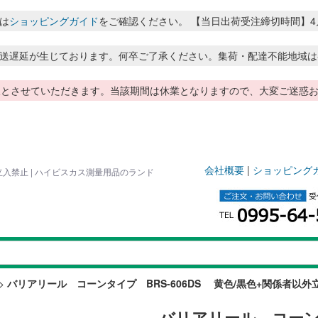
は
ショッピングガイド
をご確認ください。 【当日出荷受注締切時間】4月～8月
送遅延が生じております。何卒ご了承ください。集荷・配達不能地域は
季休暇とさせていただきます。当該期間は休業となりますので、大変ご迷
会社概要
|
ショッピング
立入禁止 | ハイビスカス測量用品のランド
>
バリアリール コーンタイプ BRS-606DS 黄色/黒色+関係者以外
バリアリール コーンタ