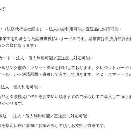
いて
い（決済代行会社経由） －法人のみ利用可能／直送品に対応可能－
人事業主を対象とした請求書後払いサービスです。請求書は各決済代行会
ョンズ様になります）
カード －法人・個人利用可能／直送品に対応可能－
ールリンク型のクレジット決済を採用しております。クレジットカード
メール」から決済画面へ遷移して入力して頂きます。ＰＣ・スマートフ
－法人・個人利用可能－
商品と引き換えに代金をお支払い頂きますので安心してご購入して頂けま
途かかります。
振込 －法人・個人利用可能／直送品に対応可能－
額を指定口座に事前にお振込みして頂くお支払い方法です。