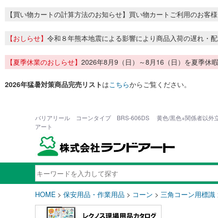
【買い物カートの計算方法のお知らせ】買い物カートご利用のお客様
【おしらせ】
令和８年熊本地震による影響により商品入荷の遅れ・配
【夏季休業のおしらせ】
2026年8月9（日）～8月16（日）を夏
2026年猛暑対策商品完売リスト
は
こちら
からご覧ください。
バリアリール コーンタイプ BRS-606DS 黄色/黒色+関係者以外
アート
HOME
>
保安用品・作業用品
>
コーン
>
三角コーン用標識