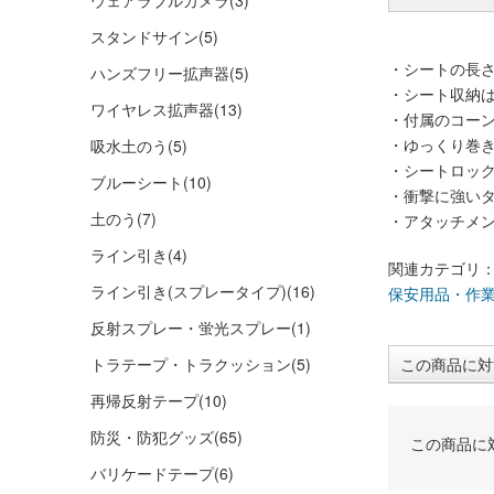
ウェアラブルカメラ
(3)
スタンドサイン
(5)
・シートの長さ
ハンズフリー拡声器
(5)
・シート収納
ワイヤレス拡声器
(13)
・付属のコー
・ゆっくり巻
吸水土のう
(5)
・シートロッ
ブルーシート
(10)
・衝撃に強い
土のう
(7)
・アタッチメン
ライン引き
(4)
関連カテゴリ
ライン引き(スプレータイプ)
(16)
保安用品・作
反射スプレー・蛍光スプレー
(1)
トラテープ・トラクッション
(5)
この商品に対
再帰反射テープ
(10)
防災・防犯グッズ
(65)
この商品に
バリケードテープ
(6)