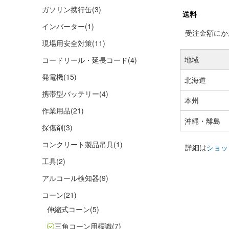
ガソリン携行缶
(3)
送料
インバーター
(1)
受注金額にかか
現場用安全対策
(11)
地域
コードリール・延長コード
(4)
発電機
(15)
北海道
携帯型バッテリー
(4)
本州
作業用品
(21)
沖縄・離島
探傷剤
(3)
コンクリート製品吊具
(1)
詳細は
ショッ
工具
(2)
アルコール検知器
(9)
コーン
(21)
伸縮式コーン
(5)
三角コーン用標識
(7)