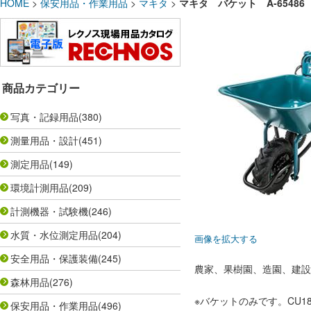
HOME
>
保安用品・作業用品
>
マキタ
>
マキタ バケット A-6548
商品カテゴリー
写真・記録用品
(380)
測量用品・設計
(451)
測定用品
(149)
環境計測用品
(209)
計測機器・試験機
(246)
水質・水位測定用品
(204)
画像を拡大する
安全用品・保護装備
(245)
農家、果樹園、造園、建設
森林用品
(276)
※バケットのみです。CU1
保安用品・作業用品
(496)