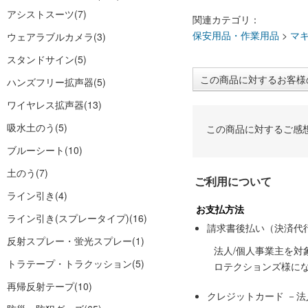
アシストスーツ
(7)
関連カテゴリ：
保安用品・作業用品
>
マ
ウェアラブルカメラ
(3)
スタンドサイン
(5)
この商品に対するお客様
ハンズフリー拡声器
(5)
ワイヤレス拡声器
(13)
吸水土のう
(5)
この商品に対するご感
ブルーシート
(10)
土のう
(7)
ご利用について
ライン引き
(4)
お支払方法
ライン引き(スプレータイプ)
(16)
請求書後払い（決済代
反射スプレー・蛍光スプレー
(1)
法人/個人事業主を
トラテープ・トラクッション
(5)
ロテクションズ様に
再帰反射テープ
(10)
クレジットカード －