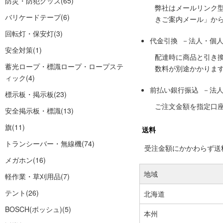
防災・防犯グッズ
(65)
弊社はメールリンク
バリケードテープ
(6)
きご案内メール」か
回転灯・保安灯
(3)
代金引換 －法人・個
安全対策
(1)
配達時に商品と引き
蓄光ロープ・標識ロープ・ロープステ
数料が別途かかりま
ィック
(4)
前払い銀行振込 －法
標示板・掲示板
(23)
ご注文金額を指定口
安全掲示板・標識
(13)
旗
(11)
送料
トランシーバー・無線機
(74)
受注金額にかかわらず送料の
メガホン
(16)
地域
軽作業・草刈用品
(7)
テント
(26)
北海道
BOSCH(ボッシュ)
(5)
本州