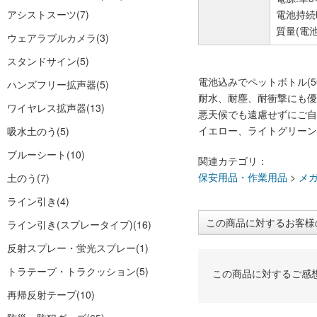
アシストスーツ
(7)
電池持続
質量(電池
ウェアラブルカメラ
(3)
スタンドサイン
(5)
電池込みでペットボトル(5
ハンズフリー拡声器
(5)
耐水、耐塵、耐衝撃にも優
ワイヤレス拡声器
(13)
悪天候でも遠慮せずにご自
イエロー、ライトグリーン
吸水土のう
(5)
ブルーシート
(10)
関連カテゴリ：
保安用品・作業用品
>
メ
土のう
(7)
ライン引き
(4)
この商品に対するお客様
ライン引き(スプレータイプ)
(16)
反射スプレー・蛍光スプレー
(1)
トラテープ・トラクッション
(5)
この商品に対するご感
再帰反射テープ
(10)