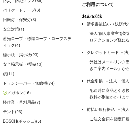
防災・防犯グッズ
(65)
ご利用について
バリケードテープ
(6)
お支払方法
回転灯・保安灯
(3)
請求書後払い（決済代
安全対策
(1)
法人/個人事業主を
蓄光ロープ・標識ロープ・ロープステ
ロテクションズ様に
ィック
(4)
クレジットカード －
標示板・掲示板
(23)
弊社はメールリンク
安全掲示板・標識
(13)
きご案内メール」か
旗
(11)
代金引換 －法人・個
トランシーバー・無線機
(74)
配達時に商品と引き
メガホン
(16)
数料が別途かかりま
軽作業・草刈用品
(7)
前払い銀行振込 －法
テント
(26)
ご注文金額を指定口
BOSCH(ボッシュ)
(5)