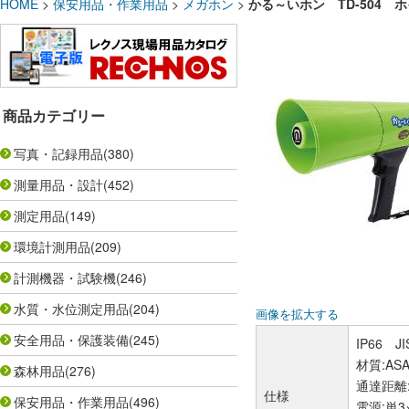
HOME
>
保安用品・作業用品
>
メガホン
>
かる～いホン TD-504 ホ
商品カテゴリー
写真・記録用品
(380)
測量用品・設計
(452)
測定用品
(149)
環境計測用品
(209)
計測機器・試験機
(246)
水質・水位測定用品
(204)
画像を拡大する
安全用品・保護装備
(245)
IP66 
材質:AS
森林用品
(276)
通達距離
仕様
保安用品・作業用品
(496)
電源:単3×