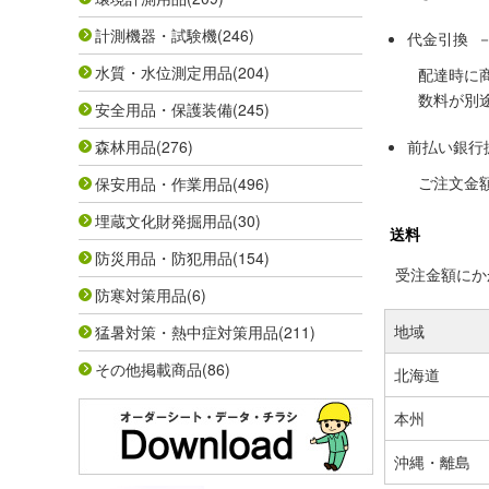
計測機器・試験機
(246)
代金引換 
水質・水位測定用品
(204)
配達時に
数料が別
安全用品・保護装備
(245)
森林用品
(276)
前払い銀行
ご注文金
保安用品・作業用品
(496)
埋蔵文化財発掘用品
(30)
送料
防災用品・防犯用品
(154)
受注金額にかか
防寒対策用品
(6)
地域
猛暑対策・熱中症対策用品
(211)
その他掲載商品
(86)
北海道
本州
沖縄・離島