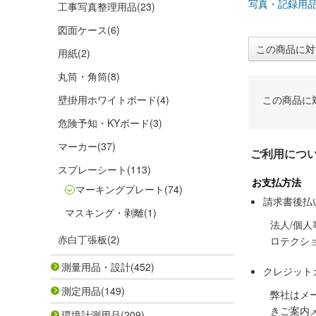
写真・記録用
工事写真整理用品
(23)
図面ケース
(6)
この商品に対
用紙
(2)
丸筒・角筒
(8)
壁掛用ホワイトボード
(4)
この商品に
危険予知・KYボード
(3)
マーカー
(37)
ご利用につ
スプレーシート
(113)
お支払方法
マーキングプレート
(74)
請求書後払
マスキング・剥離
(1)
法人/個
赤白丁張板
(2)
ロテクシ
測量用品・設計
(452)
クレジット
測定用品
(149)
弊社はメ
きご案内
環境計測用品
(209)