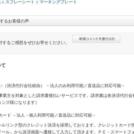
品
>
スプレーシート
>
マーキングプレート
するお客様の声
対するご感想をぜひお寄せください。
いて
い（決済代行会社経由） －法人のみ利用可能／直送品に対応可能－
人事業主を対象とした請求書後払いサービスです。請求書は各決済代行会
ョンズ様になります）
カード －法人・個人利用可能／直送品に対応可能－
ールリンク型のクレジット決済を採用しております。クレジットカード
メール」から決済画面へ遷移して入力して頂きます。ＰＣ・スマートフ