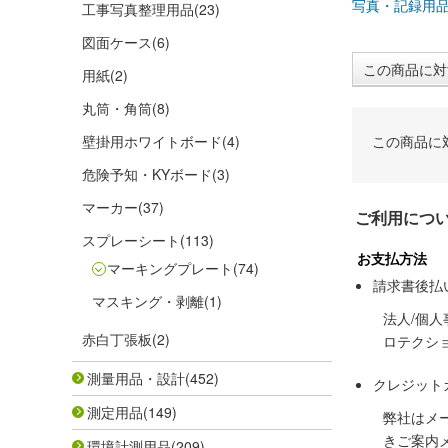
写真・記録用
工事写真整理用品
(23)
図面ケース
(6)
この商品に対
用紙
(2)
丸筒・角筒
(8)
壁掛用ホワイトボード
(4)
この商品に
危険予知・KYボード
(3)
マーカー
(37)
ご利用につ
スプレーシート
(113)
お支払方法
マーキングプレート
(74)
請求書後払
マスキング・剥離
(1)
法人/個
赤白丁張板
(2)
ロテクシ
測量用品・設計
(452)
クレジット
測定用品
(149)
弊社はメ
きご案内
環境計測用品
(209)