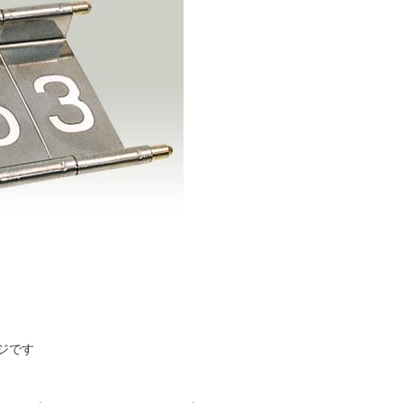
ジです
：