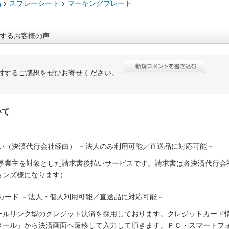
品
>
スプレーシート
>
マーキングプレート
するお客様の声
対するご感想をぜひお寄せください。
いて
い（決済代行会社経由） －法人のみ利用可能／直送品に対応可能－
人事業主を対象とした請求書後払いサービスです。請求書は各決済代行会
ョンズ様になります）
カード －法人・個人利用可能／直送品に対応可能－
ールリンク型のクレジット決済を採用しております。クレジットカード
メール」から決済画面へ遷移して入力して頂きます。ＰＣ・スマートフ