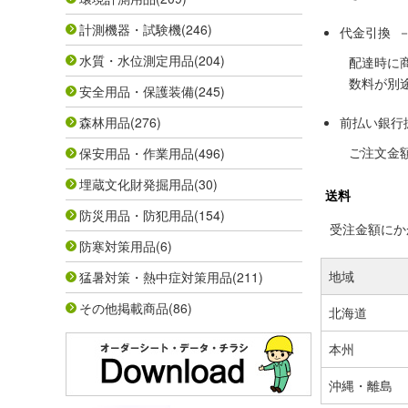
計測機器・試験機
(246)
代金引換 
水質・水位測定用品
(204)
配達時に
数料が別
安全用品・保護装備
(245)
森林用品
(276)
前払い銀行
ご注文金
保安用品・作業用品
(496)
埋蔵文化財発掘用品
(30)
送料
防災用品・防犯用品
(154)
受注金額にかか
防寒対策用品
(6)
地域
猛暑対策・熱中症対策用品
(211)
その他掲載商品
(86)
北海道
本州
沖縄・離島