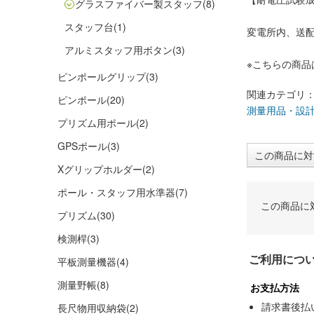
グラスファイバー製スタッフ
(8)
スタッフ台
(1)
変電所内、送
アルミスタッフ用ボタン
(3)
※こちらの商
ピンポールグリップ
(3)
関連カテゴリ
ピンポール
(20)
測量用品・設
プリズム用ポール
(2)
GPSポール
(3)
この商品に対
Xグリップホルダー
(2)
ポール・スタッフ用水準器
(7)
この商品に
プリズム
(30)
検測桿
(3)
ご利用につ
平板測量機器
(4)
測量野帳
(8)
お支払方法
請求書後払
長尺物用収納袋
(2)