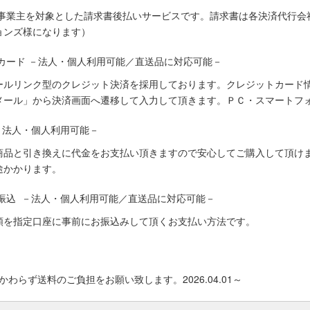
人事業主を対象とした請求書後払いサービスです。請求書は各決済代行会
ョンズ様になります）
カード －法人・個人利用可能／直送品に対応可能－
ールリンク型のクレジット決済を採用しております。クレジットカード
メール」から決済画面へ遷移して入力して頂きます。ＰＣ・スマートフ
－法人・個人利用可能－
商品と引き換えに代金をお支払い頂きますので安心してご購入して頂けま
途かかります。
振込 －法人・個人利用可能／直送品に対応可能－
額を指定口座に事前にお振込みして頂くお支払い方法です。
わらず送料のご負担をお願い致します。2026.04.01～