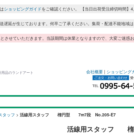
は
ショッピングガイド
をご確認ください。 【当日出荷受注締切時間】4月～8月
送遅延が生じております。何卒ご了承ください。集荷・配達不能地域は
季休暇とさせていただきます。当該期間は休業となりますので、大変ご迷
会社概要
|
ショッピング
測量用品のランドアート
スタッフ
>
活線用スタッフ 楕円型 7m7段 No.205-E7
活線用スタッフ 楕円型