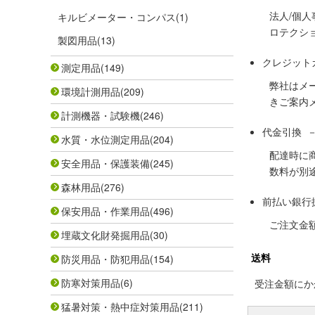
法人/個
キルビメーター・コンパス
(1)
ロテクシ
製図用品
(13)
クレジット
測定用品
(149)
弊社はメ
環境計測用品
(209)
きご案内
計測機器・試験機
(246)
代金引換 
水質・水位測定用品
(204)
配達時に
安全用品・保護装備
(245)
数料が別
森林用品
(276)
前払い銀行
保安用品・作業用品
(496)
ご注文金
埋蔵文化財発掘用品
(30)
送料
防災用品・防犯用品
(154)
防寒対策用品
(6)
受注金額にかか
猛暑対策・熱中症対策用品
(211)