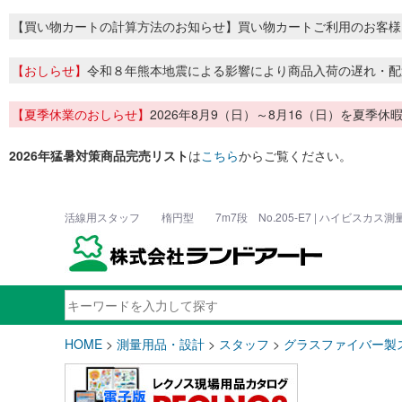
【買い物カートの計算方法のお知らせ】買い物カートご利用のお客様
【おしらせ】
令和８年熊本地震による影響により商品入荷の遅れ・配
【夏季休業のおしらせ】
2026年8月9（日）～8月16（日）を夏
2026年猛暑対策商品完売リスト
は
こちら
からご覧ください。
活線用スタッフ 楕円型 7m7段 No.205-E7 | ハイビスカス
HOME
>
測量用品・設計
>
スタッフ
>
グラスファイバー製