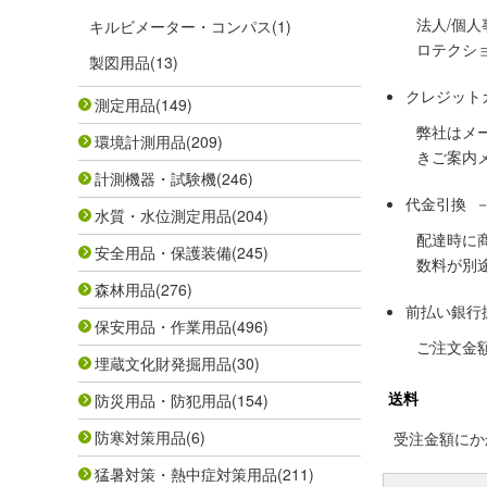
法人/個
キルビメーター・コンパス
(1)
ロテクシ
製図用品
(13)
クレジット
測定用品
(149)
弊社はメ
環境計測用品
(209)
きご案内
計測機器・試験機
(246)
代金引換 
水質・水位測定用品
(204)
配達時に
安全用品・保護装備
(245)
数料が別
森林用品
(276)
前払い銀行
保安用品・作業用品
(496)
ご注文金
埋蔵文化財発掘用品
(30)
送料
防災用品・防犯用品
(154)
防寒対策用品
(6)
受注金額にかか
猛暑対策・熱中症対策用品
(211)