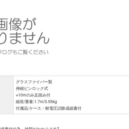
グラスファイバー製
伸縮ピンロック式
※10mのみ足踏み付
縮長/重量:1.7m/3.55kg
付属品:ケース・耐電圧試験成績書付
成績書付の為、納期がかかります】