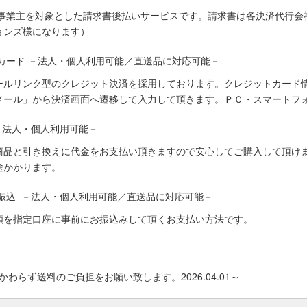
人事業主を対象とした請求書後払いサービスです。請求書は各決済代行会
ョンズ様になります）
カード －法人・個人利用可能／直送品に対応可能－
ールリンク型のクレジット決済を採用しております。クレジットカード
メール」から決済画面へ遷移して入力して頂きます。ＰＣ・スマートフ
－法人・個人利用可能－
商品と引き換えに代金をお支払い頂きますので安心してご購入して頂けま
途かかります。
振込 －法人・個人利用可能／直送品に対応可能－
額を指定口座に事前にお振込みして頂くお支払い方法です。
わらず送料のご負担をお願い致します。2026.04.01～