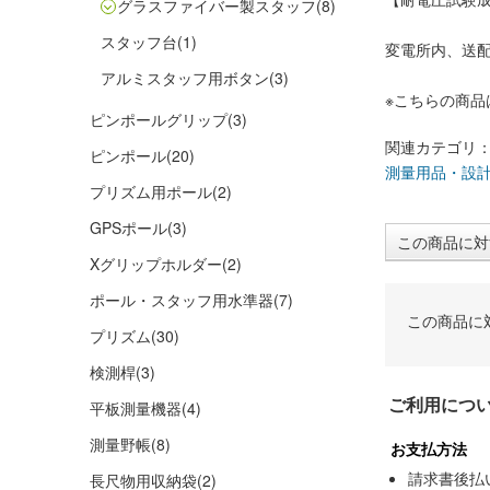
グラスファイバー製スタッフ
(8)
スタッフ台
(1)
変電所内、送
アルミスタッフ用ボタン
(3)
※こちらの商
ピンポールグリップ
(3)
関連カテゴリ
ピンポール
(20)
測量用品・設
プリズム用ポール
(2)
GPSポール
(3)
この商品に対
Xグリップホルダー
(2)
ポール・スタッフ用水準器
(7)
この商品に
プリズム
(30)
検測桿
(3)
ご利用につ
平板測量機器
(4)
測量野帳
(8)
お支払方法
請求書後払
長尺物用収納袋
(2)