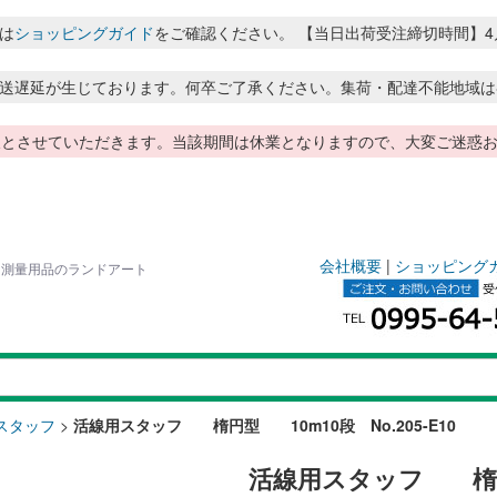
は
ショッピングガイド
をご確認ください。 【当日出荷受注締切時間】4月～8月
送遅延が生じております。何卒ご了承ください。集荷・配達不能地域は
季休暇とさせていただきます。当該期間は休業となりますので、大変ご迷
会社概要
|
ショッピング
カス測量用品のランドアート
スタッフ
>
活線用スタッフ 楕円型 10m10段 No.205-E10
活線用スタッフ 楕円型