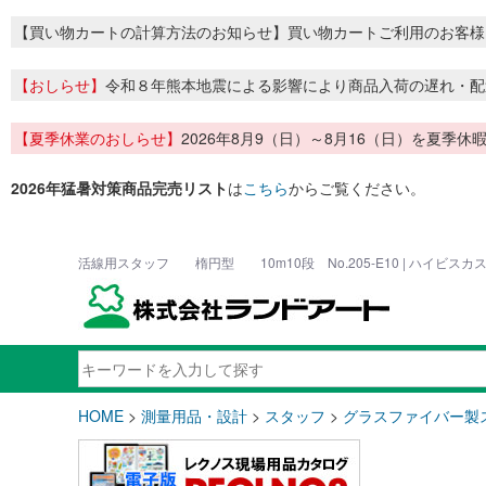
【買い物カートの計算方法のお知らせ】買い物カートご利用のお客様
【おしらせ】
令和８年熊本地震による影響により商品入荷の遅れ・配
【夏季休業のおしらせ】
2026年8月9（日）～8月16（日）を夏
2026年猛暑対策商品完売リスト
は
こちら
からご覧ください。
活線用スタッフ 楕円型 10m10段 No.205-E10 | ハイビス
HOME
>
測量用品・設計
>
スタッフ
>
グラスファイバー製