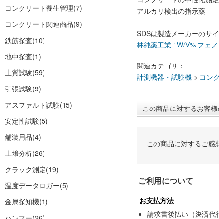
コンクリート養生管理
(7)
アルカリ検出の指示薬
コンクリート関連商品
(9)
SDSは製造メーカーのサ
鉄筋探査
(10)
林純薬工業 1W/V% フ
地中探査
(1)
関連カテゴリ：
土質試験
(59)
計測機器・試験機
>
コン
引張試験
(9)
アスファルト試験
(15)
この商品に対するお客様
安定性試験
(5)
舗装用品
(4)
この商品に対するご感
土壌分析
(26)
クラック測定
(19)
ご利用について
温度データロガー
(5)
お支払方法
金属探知機
(1)
請求書後払い（決済代
ハンマー
(26)