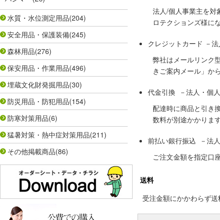
法人/個人事業主を
水質・水位測定用品
(204)
ロテクションズ様に
安全用品・保護装備
(245)
クレジットカード －
森林用品
(276)
弊社はメールリンク
保安用品・作業用品
(496)
きご案内メール」か
埋蔵文化財発掘用品
(30)
代金引換 －法人・個
防災用品・防犯用品
(154)
配達時に商品と引き
防寒対策用品
(6)
数料が別途かかりま
猛暑対策・熱中症対策用品
(211)
前払い銀行振込 －法
その他掲載商品
(86)
ご注文金額を指定口
送料
受注金額にかかわらず送料の