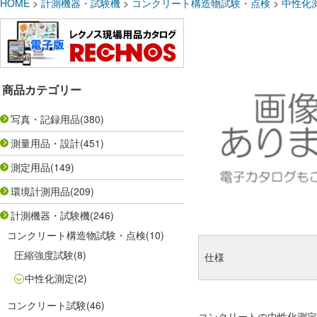
HOME
>
計測機器・試験機
>
コンクリート構造物試験・点検
>
中性化
商品カテゴリー
写真・記録用品
(380)
測量用品・設計
(451)
測定用品
(149)
環境計測用品
(209)
計測機器・試験機
(246)
コンクリート構造物試験・点検
(10)
圧縮強度試験
(8)
仕様
中性化測定
(2)
コンクリート試験
(46)
コンクリートの中性化測定