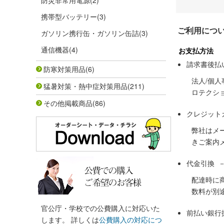
防災非常用電源
(2)
携帯型バッテリー
(3)
ご利用につ
ガソリン携行缶・ガソリン缶詰
(3)
通信機器
(4)
お支払方法
請求書後払
防寒対策用品
(6)
法人/個
猛暑対策・熱中症対策用品
(211)
ロテクシ
その他掲載商品
(86)
クレジット
弊社はメ
きご案内
代金引換 
配達時に
数料が別
官公庁・学校での公費購入に対応いた
前払い銀行
します。 詳しくは
公費購入の対応につ