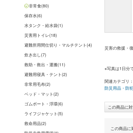
非常食
(80)
保存水
(6)
水タンク・給水袋
(1)
災害用トイレ
(18)
避難所用間仕切り・マルチテント
(4)
災害の救援・復
炊き出し
(7)
救助・救出・運搬
(11)
※写真は1日分
避難用寝具・テント
(2)
関連カテゴリ
非常用毛布
(2)
防災用品・防
ベッド・マット
(2)
ゴムボート・浮環
(6)
この商品に対
ライフジャケット
(5)
救命用品
(2)
この商品に