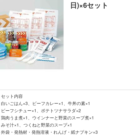
日)×6セット
セット内容
白いごはん×3、ビーフカレー×1、牛丼の素×1
ビーフシチュー×1、ポテトツナサラダ×2
鶏肉うま煮×1、ウインナーと野菜のスープ煮×1
みそ汁×1、つくねと野菜のスープ×1
外袋・発熱材・発熱溶液・れんげ・紙ナプキン×3