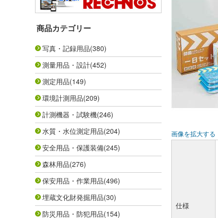
商品カテゴリー
写真・記録用品
(380)
測量用品・設計
(452)
測定用品
(149)
環境計測用品
(209)
計測機器・試験機
(246)
水質・水位測定用品
(204)
画像を拡大する
安全用品・保護装備
(245)
森林用品
(276)
保安用品・作業用品
(496)
埋蔵文化財発掘用品
(30)
仕様
防災用品・防犯用品
(154)