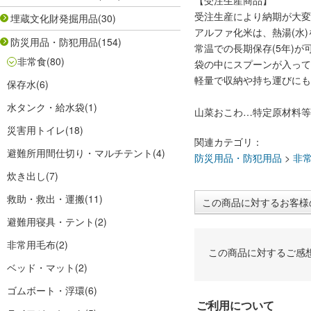
【受注生産商品】
受注生産により納期が大変
埋蔵文化財発掘用品
(30)
アルファ化米は、熱湯(水)
防災用品・防犯用品
(154)
常温での長期保存(5年)が
非常食
(80)
袋の中にスプーンが入って
軽量で収納や持ち運びにも
保存水
(6)
水タンク・給水袋
(1)
山菜おこわ…特定原材料等
災害用トイレ
(18)
関連カテゴリ：
避難所用間仕切り・マルチテント
(4)
防災用品・防犯用品
>
非
炊き出し
(7)
救助・救出・運搬
(11)
この商品に対するお客様
避難用寝具・テント
(2)
非常用毛布
(2)
この商品に対するご感
ベッド・マット
(2)
ゴムボート・浮環
(6)
ご利用について