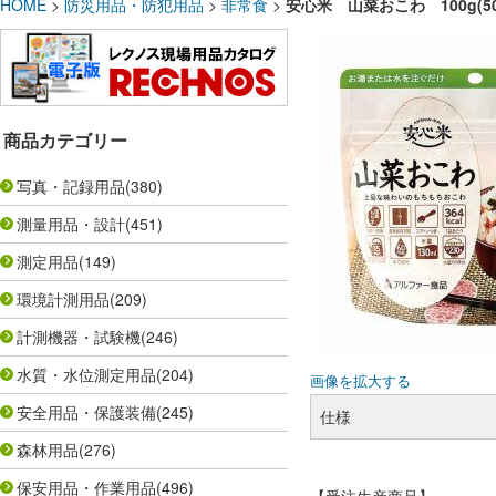
HOME
>
防災用品・防犯用品
>
非常食
>
安心米 山菜おこわ 100g(5
商品カテゴリー
写真・記録用品
(380)
測量用品・設計
(451)
測定用品
(149)
環境計測用品
(209)
計測機器・試験機
(246)
水質・水位測定用品
(204)
画像を拡大する
安全用品・保護装備
(245)
仕様
森林用品
(276)
保安用品・作業用品
(496)