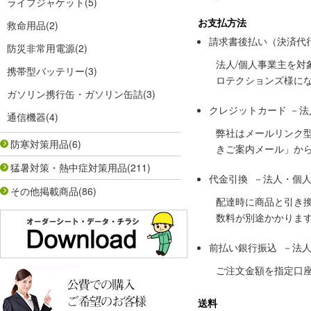
ライフジャケット
(5)
お支払方法
救命用品
(2)
請求書後払い（決済代
防災非常用電源
(2)
法人/個人事業主を
携帯型バッテリー
(3)
ロテクションズ様に
ガソリン携行缶・ガソリン缶詰
(3)
クレジットカード －
通信機器
(4)
弊社はメールリンク
防寒対策用品
(6)
きご案内メール」か
猛暑対策・熱中症対策用品
(211)
代金引換 －法人・個
その他掲載商品
(86)
配達時に商品と引き
数料が別途かかりま
前払い銀行振込 －法
ご注文金額を指定口
送料