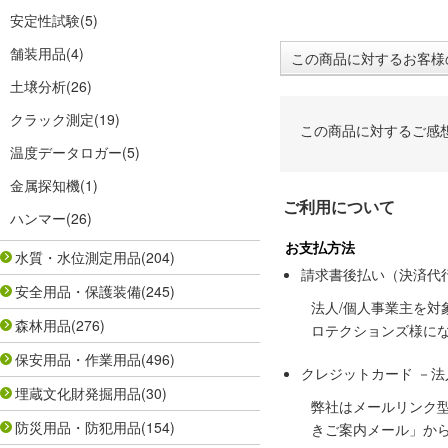
安定性試験
(5)
舗装用品
(4)
この商品に対するお客様
土壌分析
(26)
クラック測定
(19)
この商品に対するご感
温度データロガー
(5)
金属探知機
(1)
ご利用について
ハンマー
(26)
お支払方法
水質・水位測定用品
(204)
請求書後払い（決済代
安全用品・保護装備
(245)
法人/個人事業主を
森林用品
(276)
ロテクションズ様に
保安用品・作業用品
(496)
クレジットカード －
埋蔵文化財発掘用品
(30)
弊社はメールリンク
防災用品・防犯用品
(154)
きご案内メール」か