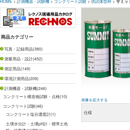
HOME
>
計測機器・試験機
>
コンクリート試験
>
供試体型枠
>
サミット
商品カテゴリー
写真・記録用品
(380)
測量用品・設計
(452)
測定用品
(149)
環境計測用品
(209)
計測機器・試験機
(246)
コンクリート構造物試験・点検
(10)
画像を拡大する
コンクリート試験
(46)
仕様
コンクリート塩分濃度計
(1)
土壌水分計・土壌pH計・標準土色