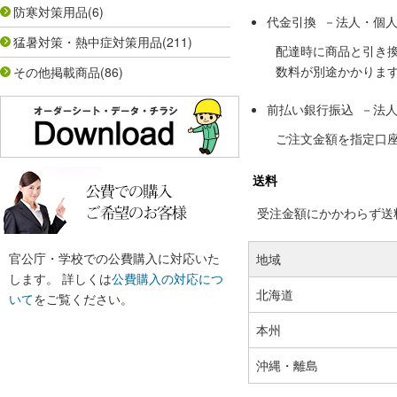
防寒対策用品
(6)
代金引換 －法人・個
猛暑対策・熱中症対策用品
(211)
配達時に商品と引き
数料が別途かかりま
その他掲載商品
(86)
前払い銀行振込 －法
ご注文金額を指定口
送料
受注金額にかかわらず送料の
官公庁・学校での公費購入に対応いた
地域
します。 詳しくは
公費購入の対応につ
北海道
いて
をご覧ください。
本州
沖縄・離島