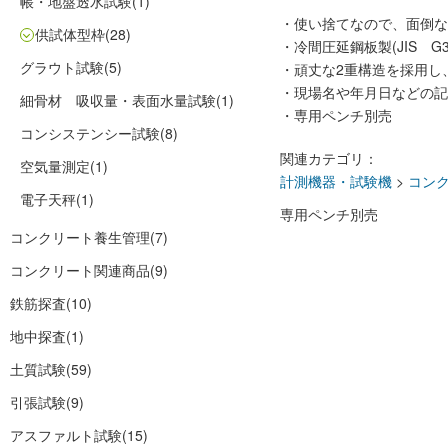
帳・地盤透水試験
(1)
・使い捨てなので、面倒な
供試体型枠
(28)
・冷間圧延鋼板製(JIS G31
グラウト試験
(5)
・頑丈な2重構造を採用し
・現場名や年月日などの記
細骨材 吸収量・表面水量試験
(1)
・専用ペンチ別売
コンシステンシー試験
(8)
関連カテゴリ：
空気量測定
(1)
計測機器・試験機
>
コン
電子天秤
(1)
専用ペンチ別売
コンクリート養生管理
(7)
コンクリート関連商品
(9)
鉄筋探査
(10)
地中探査
(1)
土質試験
(59)
引張試験
(9)
アスファルト試験
(15)